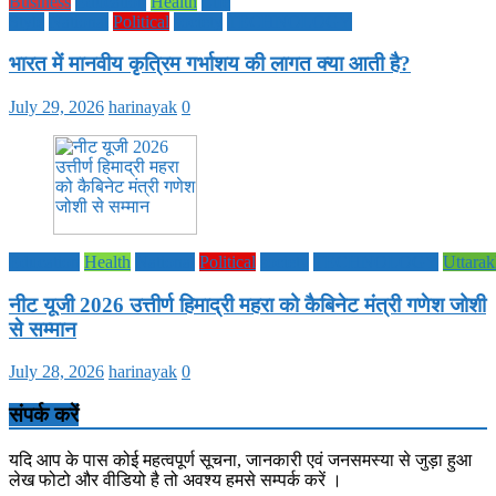
Business
Education
Health
Life
Style
National
Political
society
TECHNOLOGY
भारत में मानवीय कृत्रिम गर्भाशय की लागत क्या आती है?
July 29, 2026
harinayak
0
Education
Health
National
Political
society
TECHNOLOGY
Uttara
नीट यूजी 2026 उत्तीर्ण हिमाद्री महरा को कैबिनेट मंत्री गणेश जोशी
से सम्मान
July 28, 2026
harinayak
0
संपर्क करें
यदि आप के पास कोई महत्वपूर्ण सूचना, जानकारी एवं जनसमस्या से जुड़ा हुआ
लेख फोटो और वीडियो है तो अवश्य हमसे सम्पर्क करें ।