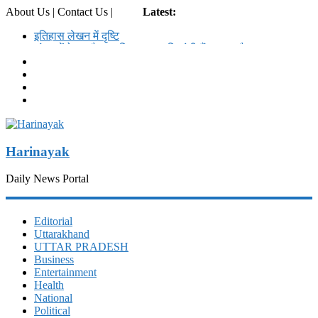
About Us | Contact Us |
Login
Latest:
इतिहास लेखन में दृष्टि
संसद में ऐसा कौन सा बिल आ रहा कि इंडी कैंप हुआ चौकन्ना?
चोर की दाढ़ी में तिनका: क्रिश्चियनों की खातिर कांग्रेस विरोध करेगी
FCRA बिल का
काले घने बालों को 11 वर्षीय साधना !, अब गिनीज वर्ल्ड रिकॉर्ड में
हल्द्वानी की रेणु का नाम
121 सदस्यीय उत्तराखंड भाजपा कार्यकारिणी में 21 महिलायें, एक
सिख,एक सन्यासी
Harinayak
Daily News Portal
Editorial
Uttarakhand
UTTAR PRADESH
Business
Entertainment
Health
National
Political