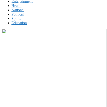
Entertainment
Health
National
Political
Sports
Education