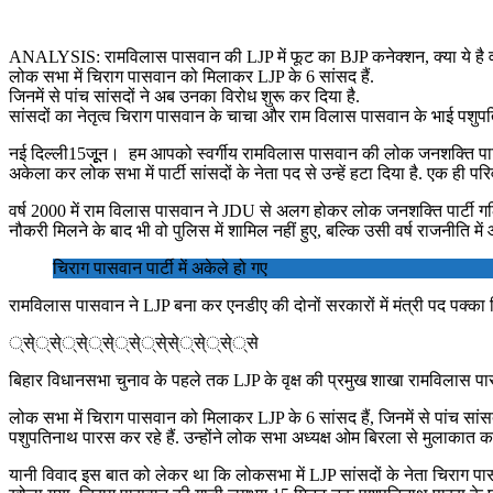
ANALYSIS: रामविलास पासवान की LJP में फूट का BJP कनेक्शन, क्या ये है
लोक सभा में चिराग पासवान को मिलाकर LJP के 6 सांसद हैं.
जिनमें से पांच सांसदों ने अब उनका विरोध शुरू कर दिया है.
सांसदों का नेतृत्व चिराग पासवान के चाचा और राम विलास पासवान के भाई पशुपत
नई दिल्ली15जूूून। हम आपको स्वर्गीय रामविलास पासवान की लोक जनशक्ति पार्टी 
अकेला कर लोक सभा में पार्टी सांसदों के नेता पद से उन्हें हटा दिया है. एक ह
वर्ष 2000 में राम विलास पासवान ने JDU से अलग होकर लोक जनशक्ति पार्टी गठित 
नौकरी मिलने के बाद भी वो पुलिस में शामिल नहीं हुए, बल्कि उसी वर्ष राजनीति 
चिराग पासवान पार्टी में अकेले हो गए
रामविलास पासवान ने LJP बना कर एनडीए की दोनों सरकारों में मंत्री पद पक्क
्से््से््से््से््से््से्से््से््से््से
बिहार विधानसभा चुनाव के पहले तक LJP के वृक्ष की प्रमुख शाखा रामविलास पासव
लोक सभा में चिराग पासवान को मिलाकर LJP के 6 सांसद हैं, जिनमें से पांच सां
पशुपतिनाथ पारस कर रहे हैं. उन्होंने लोक सभा अध्यक्ष ओम बिरला से मुलाकात कर
यानी विवाद इस बात को लेकर था कि लोकसभा में LJP सांसदों के नेता चिराग पा