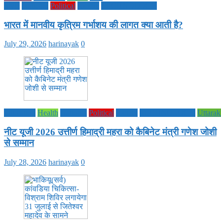
Share
Style
National
Political
society
TECHNOLOGY
भारत में मानवीय कृत्रिम गर्भाशय की लागत क्या आती है?
July 29, 2026
harinayak
0
Education
Health
National
Political
society
TECHNOLOGY
Uttara
नीट यूजी 2026 उत्तीर्ण हिमाद्री महरा को कैबिनेट मंत्री गणेश जोशी
से सम्मान
July 28, 2026
harinayak
0