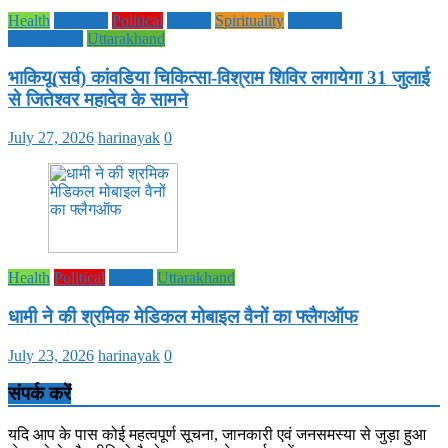
Health
National
Political
society
Spirituality
UTTAR
PRADESH
Uttarakhand
भाकियू(सर्व) कांवडिया चिकित्सा-विश्राम शिविर लगायेगा 31 जुलाई
से जितेश्वर महादेव के सामने
July 27, 2026
harinayak
0
Health
Political
society
Uttarakhand
धामी ने की श्रमिक मेडिकल मोबाइल वैनों का फ्लैगऑफ
July 23, 2026
harinayak
0
संपर्क करें
यदि आप के पास कोई महत्वपूर्ण सूचना, जानकारी एवं जनसमस्या से जुड़ा हुआ