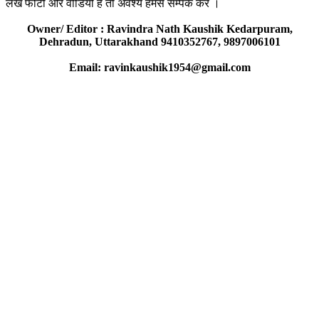
लेख फोटो और वीडियो है तो अवश्य हमसे सम्पर्क करें ।
Owner/ Editor : Ravindra Nath Kaushik Kedarpuram,
Dehradun, Uttarakhand 9410352767, 9897006101
Email: ravinkaushik1954@gmail.com