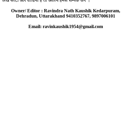
लेख फोटो और वीडियो है तो अवश्य हमसे सम्पर्क करें ।
Owner/ Editor : Ravindra Nath Kaushik Kedarpuram,
Dehradun, Uttarakhand 9410352767, 9897006101
Email: ravinkaushik1954@gmail.com