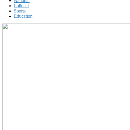
National
Political
Sports
Education