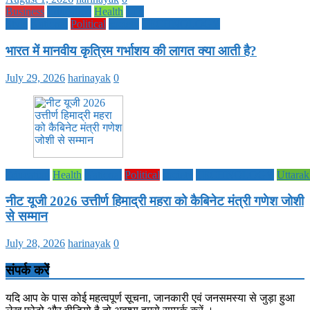
Business
Education
Health
Life
Style
National
Political
society
TECHNOLOGY
भारत में मानवीय कृत्रिम गर्भाशय की लागत क्या आती है?
July 29, 2026
harinayak
0
Education
Health
National
Political
society
TECHNOLOGY
Uttara
नीट यूजी 2026 उत्तीर्ण हिमाद्री महरा को कैबिनेट मंत्री गणेश जोशी
से सम्मान
July 28, 2026
harinayak
0
संपर्क करें
यदि आप के पास कोई महत्वपूर्ण सूचना, जानकारी एवं जनसमस्या से जुड़ा हुआ