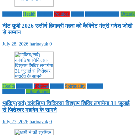
Education
Health
National
Political
society
TECHNOLOGY
Uttara
नीट यूजी 2026 उत्तीर्ण हिमाद्री महरा को कैबिनेट मंत्री गणेश जोशी
से सम्मान
July 28, 2026
harinayak
0
Health
National
Political
society
Spirituality
UTTAR
PRADESH
Uttarakhand
भाकियू(सर्व) कांवडिया चिकित्सा-विश्राम शिविर लगायेगा 31 जुलाई
से जितेश्वर महादेव के सामने
July 27, 2026
harinayak
0