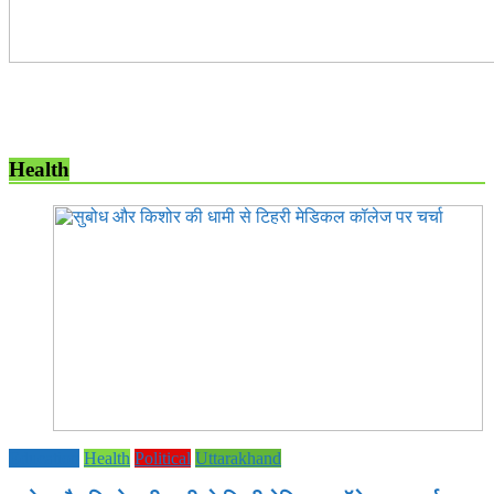
Health
Education
Health
Political
Uttarakhand