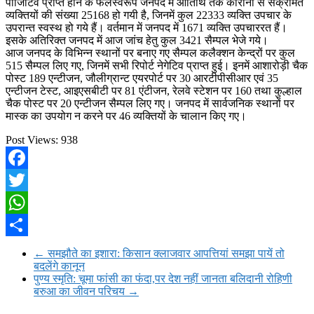
पाॅजिटिव प्राप्त होने के फलस्वरूप जनपद में आतिथि तक कोरोना से संक्रमित
व्यक्तियों की संख्या 25168 हो गयी है, जिनमें कुल 22333 व्यक्ति उपचार के
उपरान्त स्वस्थ हो गये हैं। वर्तमान में जनपद में 1671 व्यक्ति उपचाररत हैं।
इसके अतिरिक्त जनपद में आज जांच हेतु कुल 3421 सैम्पल भेजे गये।
आज जनपद के विभिन्न स्थानों पर बनाए गए सैम्पल कलैक्शन केन्द्रों पर कुल
515 सैम्पल लिए गए, जिनमें सभी रिपोर्ट नेगेटिव प्राप्त हुई। इनमें आशारोड़ी चैक
पोस्ट 189 एन्टीजन, जौलीग्रान्ट एयरपोर्ट पर 30 आरटीपीसीआर एवं 35
एन्टीजन टेस्ट, आइएसबीटी पर 81 एंटीजन, रेलवे स्टेशन पर 160 तथा कुल्हाल
चैक पोस्ट पर 20 एन्टीजन सैम्पल लिए गए। जनपद में सार्वजनिक स्थानों पर
मास्क का उपयोग न करने पर 46 व्यक्तियों के चालान किए गए।
Post Views:
938
Facebook
Twitter
WhatsApp
Share
←
समझौते का इशारा: किसान क्लाजवार आपत्तियां समझा पायें तो
बदलेंगे कानून
पुण्य स्मृति: चूमा फांसी का फंदा,पर देश नहीं जानता बलिदानी रोहिणी
बरुआ का जीवन परिचय
→