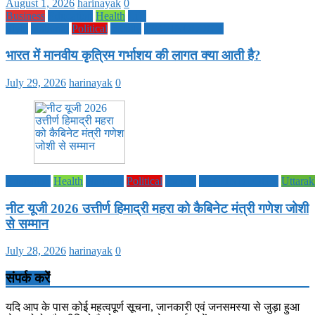
August 1, 2026
harinayak
0
Business
Education
Health
Life
Style
National
Political
society
TECHNOLOGY
भारत में मानवीय कृत्रिम गर्भाशय की लागत क्या आती है?
July 29, 2026
harinayak
0
Education
Health
National
Political
society
TECHNOLOGY
Uttara
नीट यूजी 2026 उत्तीर्ण हिमाद्री महरा को कैबिनेट मंत्री गणेश जोशी
से सम्मान
July 28, 2026
harinayak
0
संपर्क करें
यदि आप के पास कोई महत्वपूर्ण सूचना, जानकारी एवं जनसमस्या से जुड़ा हुआ