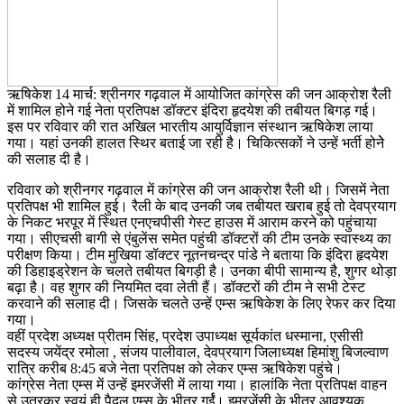
ऋषिकेश 14 मार्च: श्रीनगर गढ़वाल में आयोजित कांग्रेस की जन आक्रोश रैली
में शामिल होने गई नेता प्रतिपक्ष डॉक्टर इंदिरा हृदयेश की तबीयत बिगड़ गई।
इस पर रविवार की रात अखिल भारतीय आयुर्विज्ञान संस्थान ऋषिकेश लाया
गया। यहां उनकी हालत स्थिर बताई जा रही है। चिकित्सकों ने उन्हें भर्ती होनेे
की सलाह दी है।
रविवार को श्रीनगर गढ़वाल में कांग्रेस की जन आक्रोश रैली थी। जिसमें नेता
प्रतिपक्ष भी शामिल हुई। रैली के बाद उनकी जब तबीयत खराब हुई तो देवप्रयाग
के निकट भरपूर में स्थित एनएचपीसी गेस्ट हाउस में आराम करने को पहुंचाया
गया। सीएचसी बागी से एंबुलेंस समेत पहुंची डॉक्टरों की टीम उनके स्वास्थ्य का
परीक्षण किया। टीम मुखिया डॉक्टर नूतनचन्द्र पांडे ने बताया कि इंदिरा हृदयेश
की डिहाइड्रेशन के चलते तबीयत बिगड़ी है। उनका बीपी सामान्य है, शुगर थोड़ा
बढ़ा है। वह शुगर की नियमित दवा लेती हैं। डॉक्टरों की टीम ने सभी टेस्ट
करवाने की सलाह दी। जिसके चलते उन्हें एम्स ऋषिकेश के लिए रेफर कर दिया
गया।
वहीं प्रदेश अध्यक्ष प्रीतम सिंह, प्रदेश उपाध्यक्ष सूर्यकांत धस्माना, एसीसी
सदस्य जयेंद्र रमोला , संजय पालीवाल, देवप्रयाग जिलाध्यक्ष हिमांशु बिजल्वाण
रात्रि करीब 8:45 बजे नेता प्रतिपक्ष को लेकर एम्स ऋषिकेश पहुंचे।
कांग्रेस नेता एम्स में उन्हें इमरजेंसी में लाया गया। हालांकि नेता प्रतिपक्ष वाहन
से उतरकर स्वयं ही पैदल एम्स के भीतर गर्ईं। इमरजेंसी के भीतर आवश्यक