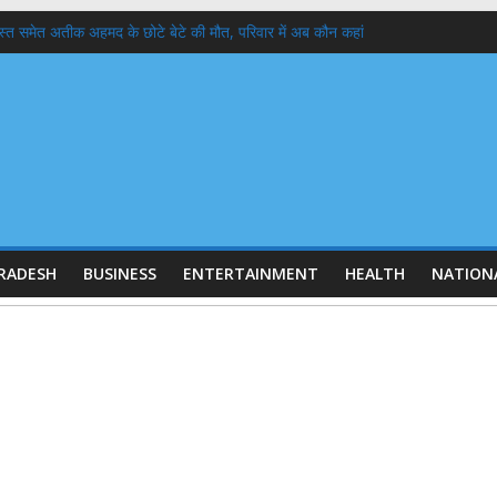
दोस्त समेत अतीक अहमद के छोटे बेटे की मौत, परिवार में अब कौन कहां
 गठन:
स्कार करने वाले आश्रम ने बेटियों के 5100₹ भी लौटाये
या क्यों गिर रहा है ? कारण और इतिहास
4 लाख में से 19 लाख नोटिस BLO से वोटर तक
RADESH
BUSINESS
ENTERTAINMENT
HEALTH
NATION