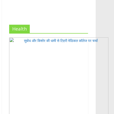
Health