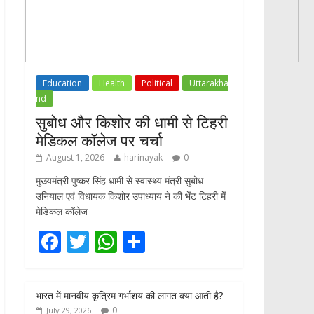
Education
Health
Political
Uttarakha
nd
सुबोध और किशोर की धामी से टिहरी
मेडिकल कॉलेज पर चर्चा
August 1, 2026
harinayak
0
मुख्यमंत्री पुष्कर सिंह धामी से स्वास्थ्य मंत्री सुबोध
उनियाल एवं विधायक किशोर उपाध्याय ने की भेंट टिहरी में
मेडिकल कॉलेज
F
T
W
S
ac
w
h
h
e
itt
at
ar
भारत में मानवीय कृत्रिम गर्भाशय की लागत क्या आती है?
b
er
s
e
0
July 29, 2026