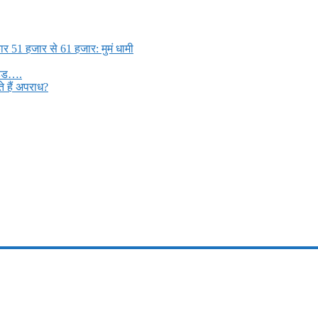
ार 51 हजार से 61 हजार: मुमं धामी
मड्ड….
 हैं अपराध?