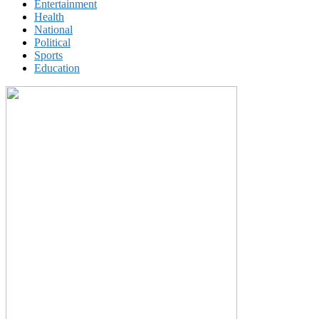
Entertainment
Health
National
Political
Sports
Education