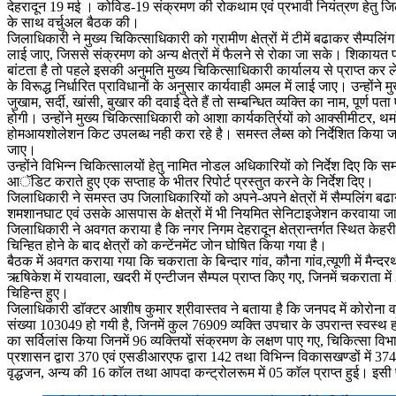
देहरादून 19 मई । कोविड-19 संक्रमण की रोकथाम एवं प्रभावी नियंत्रण हेतु जि
के साथ वर्चुअल बैठक की।
जिलाधिकारी ने मुख्य चिकित्साधिकारी को ग्रामीण क्षेत्रों में टीमें बढाकर सैम्पलिंग क
लाई जाए, जिससे संक्रमण को अन्य क्षेत्रों में फैलने से रोका जा सके। शिकायत प्राप
बांटता है तो पहले इसकी अनुमति मुख्य चिकित्साधिकारी कार्यालय से प्राप्त कर लें 
के विरूद्ध निर्धारित प्राविधानों के अनुसार कार्यवाही अमल में लाई जाए। उन्होंन
जुखाम, सर्दी, खांसी, बुखार की दवाई देते हैं तो सम्बन्धित व्यक्ति का नाम, पूर्ण 
होगी। उन्होंने मुख्य चिकित्साधिकारी को आशा कार्यकर्त्रियों को आक्सीमीटर, थर्म
होमआयशोलेशन किट उपलब्ध नही करा रहे है। समस्त लैब्स को निर्देशित किया जाए
जाए।
उन्होंने विभिन्न चिकित्सालयों हेतु नामित नोडल अधिकारियों को निर्देश दिए कि स
आॅडिट कराते हुए एक सप्ताह के भीतर रिपोर्ट प्रस्तुत करने के निर्देश दिए।
जिलाधिकारी ने समस्त उप जिलाधिकारियों को अपने-अपने क्षेत्रों में सैम्पलिंग बढा
शमशानघाट एवं उसके आसपास के क्षेत्रों में भी नियमित सेनिटाइजेशन करवाया 
जिलाधिकारी ने अवगत कराया है कि नगर निगम देहरादून क्षेत्रान्तर्गत स्थित केहरी ग
चिन्हित होने के बाद क्षेत्रों को कन्टेंनमेंट जोन घोषित किया गया है।
बैठक में अवगत कराया गया कि चकराता के बिन्दार गांव, कौना गांव,त्यूणी में मैन्
ऋषिकेश में रायवाला, खदरी में एन्टीजन सैम्पल प्राप्त किए गए, जिनमें चकराता में 3
चिहिन्त हुए।
जिलाधिकारी डाॅक्टर आशीष कुमार श्रीवास्तव ने बताया है कि जनपद में कोरोना वायरस
संख्या 103049 हो गयी है, जिनमें कुल 76909 व्यक्ति उपचार के उपरान्त स्वस्थ हो
का सर्विलांस किया जिनमें 96 व्यक्तियों संक्रमण के लक्षण पाए गए, चिकित्स
प्रशासन द्वारा 370 एवं एसडीआरएफ द्वारा 142 तथा विभिन्न विकासखण्डों में 37
वृद्धजन, अन्य की 16 काॅल तथा आपदा कन्ट्रोलरूम में 05 काॅल प्राप्त हुई। इसी 