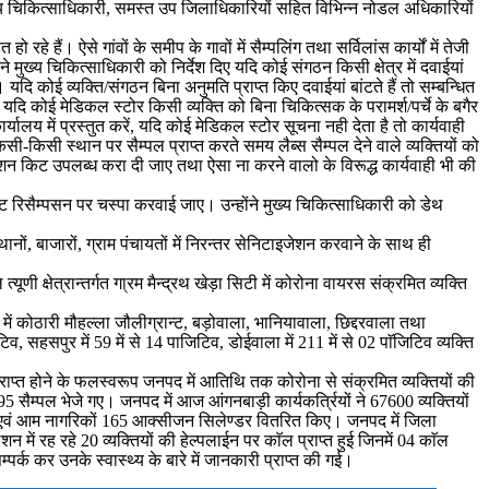
ुख्य चिकित्साधिकारी, समस्त उप जिलाधिकारियों सहित विभिन्न नोडल अधिकारियों
 रहे हैं। ऐसे गांवों के समीप के गावों में सैम्पलिंग तथा सर्विलांस कार्यों में तेजी
ने मुख्य चिकित्साधिकारी को निर्देश दिए यदि कोई संगठन किसी क्षेत्र में दवाईयां
 यदि कोई व्यक्ति/संगठन बिना अनुमति प्राप्त किए दवाईयां बांटते हैं तो सम्बन्धित
कि यदि कोई मेडिकल स्टोर किसी व्यक्ति को बिना चिकित्सक के परामर्श/पर्चे के बगैर
र्यालय में प्रस्तुत करें, यदि कोई मेडिकल स्टोर सूचना नही देता है तो कार्यवाही
िसी-किसी स्थान पर सैम्पल प्राप्त करते समय लैब्स सैम्पल देने वाले व्यक्तियों को
शन किट उपलब्ध करा दी जाए तथा ऐसा ना करने वालो के विरूद्ध कार्यवाही भी की
िस्ट रिसैम्पसन पर चस्पा करवाई जाए। उन्होंने मुख्य चिकित्साधिकारी को डेथ
ानों, बाजारों, ग्राम पंचायतों में निरन्तर सेनिटाइजेशन करवाने के साथ ही
णी क्षेत्रान्तर्गत गा्रम मैन्द्रथ खेड़ा सिटी में कोरोना वायरस संक्रमित व्यक्ति
 में कोठारी मौहल्ला जौलीग्रान्ट, बड़ोवाला, भानियावाला, छिद्दरवाला तथा
िव, सहसपुर में 59 में से 14 पाजिटिव, डोईवाला में 211 में से 02 पाॅजिटिव व्यक्ति
व प्राप्त होने के फलस्वरूप जनपद में आतिथि तक कोरोना से संक्रमित व्यक्तियों की
95 सैम्पल भेजे गए। जनपद में आज आंगनबाड़ी कार्यकर्त्रियों ने 67600 व्यक्तियों
20 एवं आम नागरिकों 165 आक्सीजन सिलेण्डर वितरित किए। जनपद में जिला
 रह रहे 20 व्यक्तियों की हेल्पलाईन पर काॅल प्राप्त हुई जिनमें 04 काॅल
र्क कर उनके स्वास्थ्य के बारे में जानकारी प्राप्त की गई।