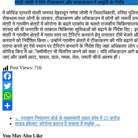
मंत्री जोशी ने दिये टीकाकरण और लाकडाऊन में आपूर्ति के निर्देश
में कोविड प्रभारी मंत्री जनपद देहरादून गणेश जोशी ने जिलाधिकारी, वरिष्ठ पुल
रोकथाम तथा लोगों के उपचार, टीकाकरण और लाॅकडाउन में लोगों को जरूरी वस्तुओ
मंत्री ने ग्रामीण क्षेत्रों में कोरोना के बढते प्रकोप के चलते राजकीय चिकित्स
सांसद की दी धनराशि से तत्काल चिकित्सा सुविधाओं को बढाने के निेर्दश दिए। इ
मंत्री ने ग्रामीण क्षेत्रों में ग्राम स्तर पर टैस्टिंग करवाने हेतु लगातार टीमे
करवाने को निर्देशित किया। उन्होनें ग्रामीण क्षेत्रों में टीकाकरण की गति बढ
प्राप्त करते हुए ऐसे स्थान पर टैस्टिंग करवाने के निेर्दश दिए जहां अधिकतर ल
कोविड किट में आॅक्सीमीटर भी वितरित करने को कहा। यदि लाॅकडाउन आगे बढता 
जाएं और उसमें आटा, चावल, दाल, नमक, तेल, जरूरी चीजें अवश्य हों।
Post Views:
716
Facebook
Twitter
WhatsApp
Share
←
प्रदूषण नियंत्रण बोर्ड से मुख्यमंत्री राहत कोष में 25 करोड़
साइड इफेक्ट: कोरोना इलाज दे सकता है मधुमेह
→
You May Also Like