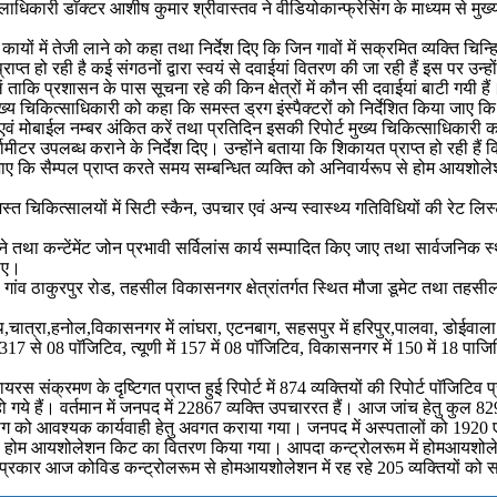
लाधिकारी डाॅक्टर आशीष कुमार श्रीवास्तव ने वीडियोकान्फ्रेसिंग के माध्यम से म
ायों में तेजी लाने को कहा तथा निर्देश दिए कि जिन गावों में सक्रमित व्यक्ति चिन्हित हो
्त हो रही है कई संगठनों द्वारा स्वयं से दवाईयां वितरण की जा रही हैं इस पर उन्हों
ताकि प्रशासन के पास सूचना रहे की किन क्षेत्रों में कौन सी दवाईयां बाटी गयी हैं।
े मुख्य चिकित्साधिकारी को कहा कि समस्त ड्रग इंस्पैक्टरों को निर्देशित किया जाए 
पता एवं मोबाईल नम्बर अंकित करें तथा प्रतिदिन इसकी रिपोर्ट मुख्य चिकित्साधिकारी का
ामीटर उपलब्ध कराने के निर्देश दिए। उन्होंने बताया कि शिकायत प्राप्त हो रही हैं क
 कि सैम्पल प्राप्त करते समय सम्बन्धित व्यक्ति को अनिवार्यरूप से होम आयशोले
मस्त चिकित्सालयों में सिटी स्कैन, उपचार एवं अन्य स्वास्थ्य गतिविधियों की रेट ल
ने तथा कन्टेंमेंट जोन प्रभावी सर्विलांस कार्य सम्पादित किए जाए तथा सार्वजनिक स्थ
जाए।
ांव ठाकुरपुर रोड, तहसील विकासनगर क्षेत्रांतर्गत स्थित मौजा डूमेट तथा तहसील त्यू
दरथ,चात्रा,हनोल,विकासनगर में लांघरा, एटनबाग, सहसपुर में हरिपुर,पालवा, डोईवाला
17 से 08 पाॅजिटिव, त्यूणी में 157 में 08 पाॅजिटिव, विकासनगर में 150 में 18 पाजिट
 संक्रमण के दृष्टिगत प्राप्त हुई रिपोर्ट में 874 व्यक्तियों की रिपोर्ट पाॅजिटि
 गये हैं। वर्तमान में जनपद में 22867 व्यक्ति उपचाररत हैं। आज जांच हेतु कुल 82
ा विभाग को आवश्यक कार्यवाही हेतु अवगत कराया गया। जनपद में अस्पतालों को 19
4 होम आयशोलेशन किट का वितरण किया गया। आपदा कन्ट्रोलरूम में होमआयशोलेशन में
प्रकार आज कोविड कन्ट्रोलरूम से होमआयशोलेशन में रह रहे 205 व्यक्तियों को सम्प