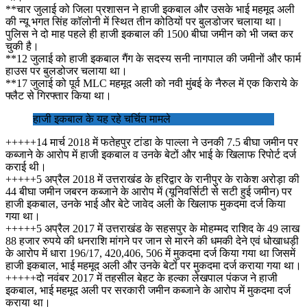
**चार जुलाई को जिला प्रशासन ने हाजी इकबाल और उसके भाई महमूद अली
की न्यू भगत सिंह कॉलोनी में स्थित तीन कोठियों पर बुलडोजर चलाया था।
पुलिस ने दो माह पहले ही हाजी इकबाल की 1500 बीघा जमीन को भी जब्त कर
चुकी है।
**12 जुलाई को हाजी इकबाल गैंग के सदस्य सनी नागपाल की जमीनों और फार्म
हाउस पर बुलडोजर चलाया था।
**17 जुलाई को पूर्व MLC महमूद अली को नवी मुंबई के नैरुल में एक किराये के
फ्लैट से गिरफ्तार किया था।
हाजी इकबाल के यह रहे चर्चित मामले
+++++14 मार्च 2018 में फतेहपुर टांडा के पाल्ला ने उनकी 7.5 बीघा जमीन पर
कब्जाने के आरोप में हाजी इकबाल व उनके बेटों और भाई के खिलाफ रिपोर्ट दर्ज
कराई थी।
+++++5 अप्रैल 2018 में उत्तराखंड के हरिद्वार के रानीपुर के राकेश अरोड़ा की
44 बीघा जमीन जबरन कब्जाने के आरोप में (यूनिवर्सिटी से सटी हुई जमीन) पर
हाजी इकबाल, उनके भाई और बेटे जावेद अली के खिलाफ मुकदमा दर्ज किया
गया था।
+++++5 अप्रैल 2017 में उत्तराखंड के सहसपुर के मोहम्मद राशिद के 49 लाख
88 हजार रुपये की धनराशि मांगने पर जान से मारने की धमकी देने एवं धोखाधड़ी
के आरोप में धारा 196/17, 420,406, 506 में मुकदमा दर्ज किया गया था जिसमें
हाजी इकबाल, भाई महमूद अली और उनके बेटों पर मुकदमा दर्ज कराया गया था।
+++++दो नवंबर 2017 में तहसील बेहट के हल्का लेखपाल पंकज ने हाजी
इकबाल, भाई महमूद अली पर सरकारी जमीन कब्जाने के आरोप में मुकदमा दर्ज
कराया था।