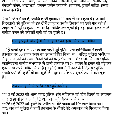
अली और चार बेटों अब्दुल वाजिद, जावेद, अफजाल, अलीशान के खिलाफ लूट,
रंगदारी मांगने, धोखाधड़ी, जबरन जमीन कब्जाने, अपहरण, दुष्कर्म सहित अनेक
मामले दर्ज हैं।
ये सभी जेल में बंद है, जबकि हाजी इकबाल 11 माह से भागा हुआ है। उसकी
गिरफ्तारी को पुलिस की छह टीमें लगातार उसके ठिकानों पर छापे मार रही हैं।
अदालत भी पूर्व एमएलसी को भगौड़ा घोषित कर चुकी है। वहीं हाजी इकबाल की
करोड़ों रुपए की प्रोपर्टी कुर्क की जा चुकी है।
6 माह पहले डीआईजी ने 50 हजार का इनाम किया था घोषित
भगोड़े हाजी इकबाल पर छह माह पहले पूर्व पुलिस उपमहानिरीक्षक ने हाजी
इकबाल पर 50 हजार रुपये का इनाम घोषित किया था। वरिष्ठ पुलिस अधीक्षक
ने इनाम बढ़ाने को उच्चाधिकारियों को पत्र भेजा था। मेरठ जोन के अपर पुलिस
महानिदेशक राजीव सभरवाल ने हाजी इकबाल पर 50 हजार के इनाम को बढ़ाकर
एक लाख रुपये घोषित किया है। वहीं दो मामलों में कोर्ट के निर्देश पर पुलिस
उसके घरों की कुर्की भी कर चुकी है। कुछ संपत्ति पर बुलडोजर भी चल चुका
है।
अब तक हाजी के परिवार पर हुई कार्रवाई
**13 मई 2022 को थाना बेहट पुलिस और सर्विलांस की टीम दिल्ली के लाजपत
नगर से हाजी इकबाल के बेटे अलीशान को गिरफ्तार किया था।
**26 मई 2022 को दूसरे हिस्ट्रीशीटर बेटे जावेद को गिरफ्तार किया था।
**5 जून को पुलिस ने हाजी इकबाल के तीसरे बेटे अफजल को गिरफ्तार किया
था।