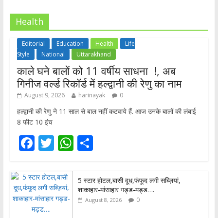
Health
Editorial
Education
Health
Life
Style
National
Uttarakhand
काले घने बालों को 11 वर्षीय साधना !, अब
गिनीज वर्ल्ड रिकॉर्ड में हल्द्वानी की रेणु का नाम
August 9, 2026
harinayak
0
हल्द्वानी की रेणु ने 11 साल से बाल नहीं कटवाये हैं. आज उनके बालों की लंबाई
8 फीट 10 इंच
F
T
W
S
ac
w
h
h
e
itt
at
ar
5 स्टार होटल,बासी दूध,फंफूद लगी सब्ज़ियां,
b
er
s
e
शाकाहार-मांसाहार गड्ड-मड्ड….
o
A
0
August 8, 2026