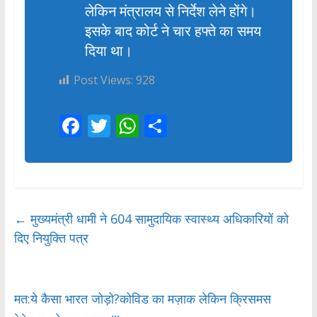
लेकिन मंत्रालय से निर्देश लेने होंगे।
इसके बाद कोर्ट ने चार हफ्ते का समय
दिया था।
Post Views:
928
F
T
W
S
ac
w
h
h
e
itt
at
ar
b
er
s
e
o
A
←
मुख्यमंत्री धामी ने 604 सामुदायिक स्वास्थ्य अधिकारियों को
o
p
दिए नियुक्ति पत्र
k
p
मत:ये कैसा भारत जोड़ो?कोविड का मज़ाक लेकिन क्रिसमस