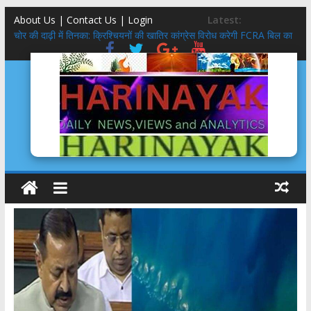
About Us | Contact Us |
Login
Latest:
चोर की दाढ़ी में तिनका: क्रिश्चियनों की खातिर कांग्रेस विरोध करेगी FCRA बिल का
फैक्ट-चेक: कब और कहां की है फोटो,राहुल गांधी के साथ यें कौन-कौन हैं?
पत्रकार सुरक्षा को बने कानून,जंतर-मंतर और मुंबई में पत्रकार लिंचिंग निंदनीय:
अमजा
किशोर कांवड़ियों को Gen Z कहा जाना पसंद नहीं
संसद में ऐसा कौन सा बिल आ रहा कि इंडी कैंप हुआ चौकन्ना?