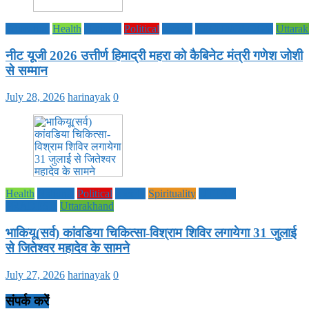
Education
Health
National
Political
society
TECHNOLOGY
Uttara
नीट यूजी 2026 उत्तीर्ण हिमाद्री महरा को कैबिनेट मंत्री गणेश जोशी
से सम्मान
July 28, 2026
harinayak
0
Health
National
Political
society
Spirituality
UTTAR
PRADESH
Uttarakhand
भाकियू(सर्व) कांवडिया चिकित्सा-विश्राम शिविर लगायेगा 31 जुलाई
से जितेश्वर महादेव के सामने
July 27, 2026
harinayak
0
संपर्क करें