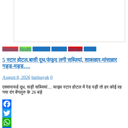
Business
Health
Life Style
National
Political
society
5 स्टार होटल,बासी दूध,फंफूद लगी सब्ज़ियां, शाकाहार-मांसाहार
गड्ड-मड्ड….
August 8, 2026
harinayak
0
एक्सपायर्ड दूध, सड़ी सब्जियां… फाइव स्टार होटल में रेड पड़ी तो हर कोई रह
गया दंग बेंगलुरु के 26 बड़े
Facebook
Twitter