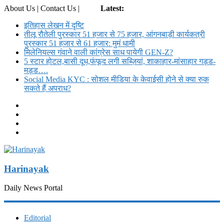
About Us | Contact Us |
Login
Latest:
इतिहास लेखन में दृष्टि
तीलू रौतेली पुरस्कार 51 हजार से 75 हजार, आंगनबाड़ी कार्यकत्री
पुरस्कार 51 हजार से 61 हजार: मुमं धामी
मिलेनियल्स गंवाने वाली कांग्रेस साध पायेगी GEN-Z?
5 स्टार होटल,बासी दूध,फंफूद लगी सब्ज़ियां, शाकाहार-मांसाहार गड्ड-
मड्ड….
Social Media KYC : सोशल मीडिया के केवाईसी होने से क्या रुक
सकते हैं अपराध?
Harinayak
Daily News Portal
Editorial