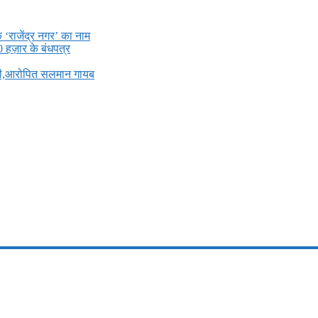
े ‘राजेंद्र नगर’ का नाम
0 हज़ार के बंधपत्र
ली,आरोपित सलमान गायब