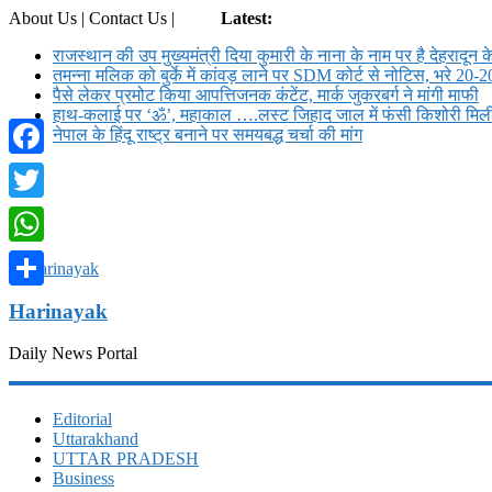
About Us | Contact Us |
Login
Latest:
राजस्थान की उप मुख्यमंत्री दिया कुमारी के नाना के नाम पर है देहरादून क
तमन्ना मलिक को बुर्के में कांवड़ लाने पर SDM कोर्ट से नोट‍िस, भरे 20-2
पैसे लेकर प्रमोट क‍िया आपत्तिजनक कंटेंट, मार्क जुकरबर्ग ने मांगी माफी
हाथ-कलाई पर ‘ॐ’, महाकाल ….लस्ट जिहाद जाल में फंसी किशोरी मि
नेपाल के हिंदू राष्ट्र बनाने पर समयबद्ध चर्चा की मांग
Facebook
Twitter
WhatsApp
Share
Harinayak
Daily News Portal
Editorial
Uttarakhand
UTTAR PRADESH
Business