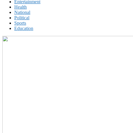
Entertainment
Health
National
Political
Sports
Education