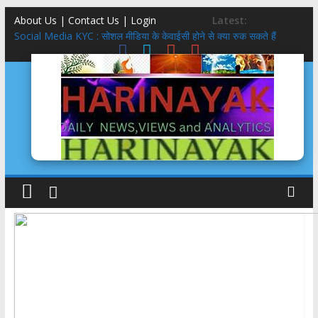
About Us | Contact Us |
Login
Latest:
Social Media KYC : सोशल मीडिया के केवाईसी होने से क्या रुक सकते हैं
अपराध?
इतिहास लेखन में दृष्टि
तीलू रौतेली पुरस्कार 51 हजार से 75 हजार, आंगनबाड़ी कार्यकत्री पुरस्कार 51
हजार से 61 हजार: मुमं धामी
मिलेनियल्स गंवाने वाली कांग्रेस साध पायेगी GEN-Z?
5 स्टार होटल,बासी दूध,फंफूद लगी सब्ज़ियां, शाकाहार-मांसाहार गड्ड-मड्ड….