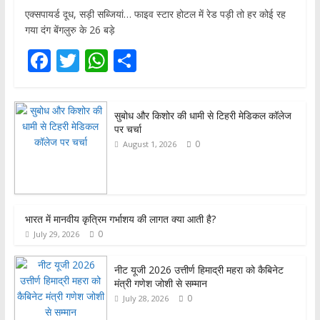
एक्सपायर्ड दूध, सड़ी सब्जियां… फाइव स्टार होटल में रेड पड़ी तो हर कोई रह
गया दंग बेंगलुरु के 26 बड़े
F
T
W
S
ac
w
h
h
e
itt
at
ar
सुबोध और किशोर की धामी से टिहरी मेडिकल कॉलेज
b
er
s
e
पर चर्चा
o
A
0
August 1, 2026
o
p
k
p
भारत में मानवीय कृत्रिम गर्भाशय की लागत क्या आती है?
0
July 29, 2026
नीट यूजी 2026 उत्तीर्ण हिमाद्री महरा को कैबिनेट
मंत्री गणेश जोशी से सम्मान
0
July 28, 2026