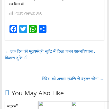
याद दिला दी।
Post Views:
960
F
T
W
S
ac
w
h
h
e
itt
at
ar
b
er
s
e
←
एक दिन की मुख्यमंत्री सृष्टि में दिखा गज़ब आत्मविश्वास ,
विकास दृष्टि भी
o
A
o
p
k
p
निवेश को अंचल संपत्ति से बेहतर सोना
→
You May Also Like
मदरसों