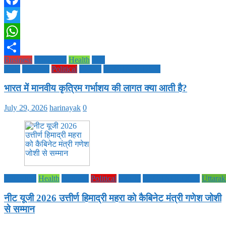
Facebook
Twitter
WhatsApp
Business
Education
Health
Life
Share
Style
National
Political
society
TECHNOLOGY
भारत में मानवीय कृत्रिम गर्भाशय की लागत क्या आती है?
July 29, 2026
harinayak
0
Education
Health
National
Political
society
TECHNOLOGY
Uttara
नीट यूजी 2026 उत्तीर्ण हिमाद्री महरा को कैबिनेट मंत्री गणेश जोशी
से सम्मान