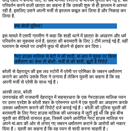
कोई दबाव न बनाया जाए. वो अब मानसी रस्तोगी से मरियम कुरैशी बन गई है. धर्म
परिवर्तन करने वाली छात्रा का कहना है कि उसकी शुरू से ही इस्लाम मे आस्था
रही है. इसलिए उसने अपनी मर्जी से इस्लाम कबूल कर लिया है और निकाह कर
लिया है.
क्या बोली पुलिस?
इस मामले में एसपी ग्रामीण ने कहा कि शाही थाने में छात्रा के अपहरण और धर्म
परिवर्तन का मुकदमा दर्ज है. छात्रा की बरामदगी के लिए 3 टीमें लगाई गई हैं. वहीं
पलायन के मामले पर उन्होंने कुछ भी बोलने से इंकार कर दिया।
गेस्ट हाउस मालिक से बेटी ने की शादी, मां-बाप ने युवक पर किया
धर्मांतरण का केस तो बोली- मर्जी से की शादी, झूठी है रिपोर्ट
बरेली से देहरादून की इस लव स्टोरी में प्रेमी पर प्रेमिका के जबरन धर्मांतरण
कराने का आरोप उसके पिता ने लगाया है लेकिन युवती का कहना है कि वह
अपनी मर्जी से प्रेमी के साथ गई है।
आरबी लाल, बरेली
उत्तराखंड की राजधानी देहरादून में सहस्रधारा के एक गेस्टहाउस मालिक पवन
पर उत्तर प्रदेश के बरेली शहर के प्रेमनगर थाने में एक युवती का अपहरण करके
उसका धर्मांतरण कराने की रिपोर्ट दर्ज कराई गई है। बरेली की पुलिस युवती की
बरामदगी के लिए गेस्ट हाउस मालिक की धरपकड़ में जुटी हुई थी कि इस बीच
युवती का वीडियो वायरल हुआ, जिसमें उसने आरोपित गेस्ट हाउस मालिक पर
अपने मां-बाप की ओर से लगाए गए जबरन धर्मांतरण कराने के आरोपों को नकार
दिया है। युवती का कहना है कि वह पवन से शादी करना चाहती है।