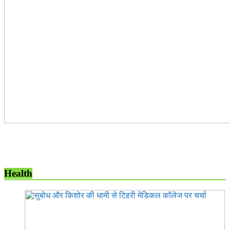
Health