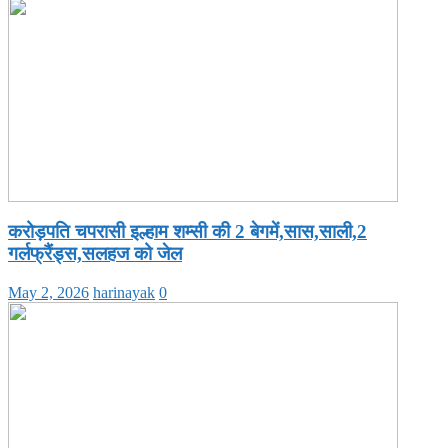
करोड़पति चपरासी इल्हाम शम्सी की 2 बेगमें,सास,साली,2
गर्लफ्रैंड्स,सलहज को जेल
May 2, 2026
harinayak
0