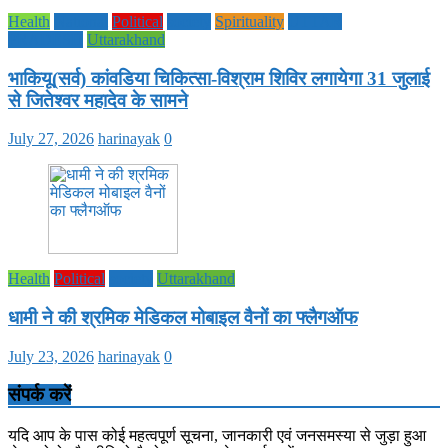
Health
National
Political
society
Spirituality
UTTAR
PRADESH
Uttarakhand
भाकियू(सर्व) कांवडिया चिकित्सा-विश्राम शिविर लगायेगा 31 जुलाई
से जितेश्वर महादेव के सामने
July 27, 2026
harinayak
0
Health
Political
society
Uttarakhand
धामी ने की श्रमिक मेडिकल मोबाइल वैनों का फ्लैगऑफ
July 23, 2026
harinayak
0
संपर्क करें
यदि आप के पास कोई महत्वपूर्ण सूचना, जानकारी एवं जनसमस्या से जुड़ा हुआ