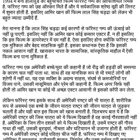
1994 में बनी हॉलीवुड की बहुचर्चित फिल्म फॉरेस्ट गम्प का ऑफिशियल रिमेक
है. फॉरेस्ट गम्प को छह ऑस्कर मिले हैं और ये सर्वकालिक श्रेष्ठ मूवी की लिस्ट
में शुमार होती है. इसलिए आमिर खान की फिल्म लाल सिंह चड्ढा को लेकर भी
बहुत ज्यादा उम्मीदें हैं.
मेरा मानना है कि लाल सिंह चड्ढा कई कारणों से फॉरेस्ट गम्प की ऊंचाई को
नहीं छू पाएगी. इसलिए नहीं कि आमिर खान कोई कमतर एक्टर हैं. न ही इसलिए
कि इस फिल्म के डायरेक्टर में दम नहीं है. ऐसा इसलिए होगा क्योंकि फॉरेस्ट गम्प
एक मुश्किल और बेहद साहसिक मूवी है. इसका कथानक ऐसा है कि इसकी
नकल आसान नहीं है. खासकर भारत के सामाजिक, सांस्कृतिक माहौल में ऐसी
फिल्म बना पाना मुश्किल है.
फॉरेस्ट गम्प एक अमेरिकी बच्चे/युवा की कहानी है जो रीढ़ की हड्डी की समस्या
के कारण चल नहीं पाता था. साथ ही वह मानसिक रूप से भी स्मार्ट लोगों की
श्रेणी में नहीं था. यह एक व्यक्ति के अदम्य साहस, संघर्ष से कमजोरियों पर
विजय पाने, उसकी मासूमियत और प्रेम की कहानी है. फिल्म अगर सिर्फ यही
होती तो आमिर खान या कोई भी अच्छा एक्टर आसानी से इसको कॉपी कर लेता.
लेकिन फॉरेस्ट गम्प इसके साथ ही अमेरिकी राष्ट्र की भी यात्रा है. शारीरिक
रूप से असमर्थ एक बच्चे के जीवन यात्रा राष्ट्र की जीवन यात्रा से जुड़कर
चलती है और यही बात इस फिल्म को खास बनाती है. दिलचस्प बात ये है कि
अमेरिकी राष्ट्र की जिस यात्रा को ये फिल्म दिखाती है वह कतई गौरवशाली नहीं
है. अमेरिका के जिन तीन दशकों को ये फिल्म दिखाती है, उसमें राष्ट्र की गौरव
गाथा ही नहीं, उसकी बुराइयां, नीचता और घटियापन भी उजागर होती है. फॉरेस्ट
गम्प में अमेरिकी राष्ट्र कोई पवित्र चीज नहीं है. फॉरेस्ट गम्प में दिखाए गए
अमेरिका में नस्लवाद, युद्धोन्मादी शासन, लिंगभेद और पुरुष वर्चस्व पूरी क्रूरता