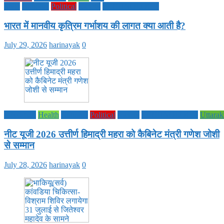
Share
Style
National
Political
society
TECHNOLOGY
भारत में मानवीय कृत्रिम गर्भाशय की लागत क्या आती है?
July 29, 2026
harinayak
0
Education
Health
National
Political
society
TECHNOLOGY
Uttara
नीट यूजी 2026 उत्तीर्ण हिमाद्री महरा को कैबिनेट मंत्री गणेश जोशी
से सम्मान
July 28, 2026
harinayak
0