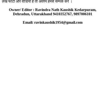
लेख फोटो और वीडियो है तो अवश्य हमसे सम्पर्क करें ।
Owner/ Editor : Ravindra Nath Kaushik Kedarpuram,
Dehradun, Uttarakhand 9410352767, 9897006101
Email: ravinkaushik1954@gmail.com