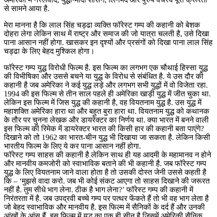
से सामने आया है.
मेरा मानना है कि लाल सिंह चड्ढा व्यक्ति फॉरेस्ट गम्प की कहानी को बेशक
दोहरा लेगा लेकिन साथ में राष्ट्र और समाज की जो यात्रा चलती है, उसे दिखा
पाना आसान नहीं होगा. खासकर इन दृश्यों और प्रसंगों को दिखा पाना लाल सिंह
चड्ढा के लिए बेहद मुश्किल होगा।
फॉरेस्ट गम्प युद्ध विरोधी फिल्म है. इस फिल्म का लगभग एक चौथाई हिस्सा युद्ध
की विभीषिका और उससे बचने या युद्ध के विरोध से संबंधित है. ये उस दौर की
कहानी है जब अमेरिका ने कई युद्ध लड़े और लगभग सभी युद्धों में वो विजेता रहा.
1994 की इस फिल्म से तीन साल पहले ही अमेरिका खाड़ी युद्ध में जीत चुका था.
लेकिन इस फिल्म में जिस युद्ध की कहानी है, वह वियतनाम युद्ध है. उस युद्ध में
महाशक्ति अमेरिका हारा था और बहुत बुरा हारा था. वियतनाम युद्ध को कथानक
के तौर पर चुनना लेखक और डायरेक्टर का निर्णय था. क्या भारत में बनने वाली
इस फिल्म की रिमेक में डायरेक्टर भारत की किसी हार की कहानी बता पाएंगे?
दिखाने को तो 1962 का भारत-चीन युद्ध भी दिखाया जा सकता है. लेकिन किसी
भारतीय फिल्म के लिए ये कर पाना आसान नहीं होगा.
फॉरेस्ट गम्प साहस की कहानी है लेकिन साथ ही यह आदमी के महामानव न होने
और मानवीय कमजोरी को स्वाभाविक बताने की भी कहानी है. जब फॉरेस्ट गम्प
युद्ध के लिए वियतनाम जाने वाला होता है तो उसकी दोस्त जेनी उससे कहती है
कि – ‘मुझसे वादा करो. जब भी कोई संकट आएगा तो साहस दिखाने की जरूरत
नहीं है. तुम सीधे भाग लेना. ठीक है भाग लेना?’ फॉरेस्ट गम्प की कहानी में
निरंतरता में है. जब उपद्रवी बच्चे गम्प पर पत्थर फेंकते हैं तो भी वह भाग लेता है
जो बेहद स्वाभाविक और मानवीय है. इस फिल्म में सैनिकों के दर्द हैं और उनकी
आंखों के आंसू हैं. इस फिल्म में युद्ध का एक ही सीन है जिसमें अमेरिकी सैनिक