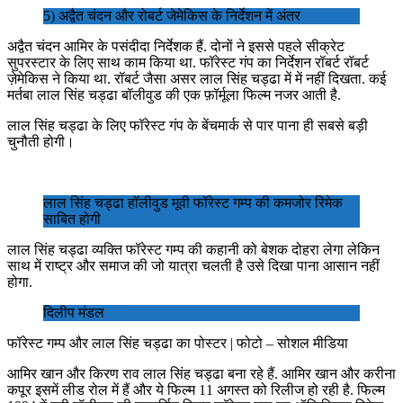
5) अद्वैत चंदन और रोबर्ट जेमेकिस के निर्देशन में अंतर
अद्वैत चंदन आमिर के पसंदीदा निर्देशक हैं. दोनों ने इससे पहले सीक्रेट
सुपरस्टार के लिए साथ काम किया था. फॉरेस्ट गंप का निर्देशन रॉबर्ट रॉबर्ट
ज़ेमेकिस ने किया था. रॉबर्ट जैसा असर लाल सिंह चड्ढा में में नहीं दिखता. कई
मर्तबा लाल सिंह चड्ढा बॉलीवुड की एक फ़ॉर्मूला फिल्म नजर आती है.
लाल सिंह चड्ढा के लिए फॉरेस्ट गंप के बेंचमार्क से पार पाना ही सबसे बड़ी
चुनौती होगी।
लाल सिंह चड्ढा हॉलीवुड मूवी फॉरेस्ट गम्प की कमजोर रिमेक
साबित होगी
लाल सिंह चड्ढा व्यक्ति फॉरेस्ट गम्प की कहानी को बेशक दोहरा लेगा लेकिन
साथ में राष्ट्र और समाज की जो यात्रा चलती है उसे दिखा पाना आसान नहीं
होगा.
दिलीप मंडल
फॉरेस्ट गम्प और लाल सिंह चड्ढा का पोस्टर | फोटो – सोशल मीडिया
आमिर खान और किरण राव लाल सिंह चड्ढा बना रहे हैं. आमिर खान और करीना
कपूर इसमें लीड रोल में हैं और ये फिल्म 11 अगस्त को रिलीज हो रही है. फिल्म