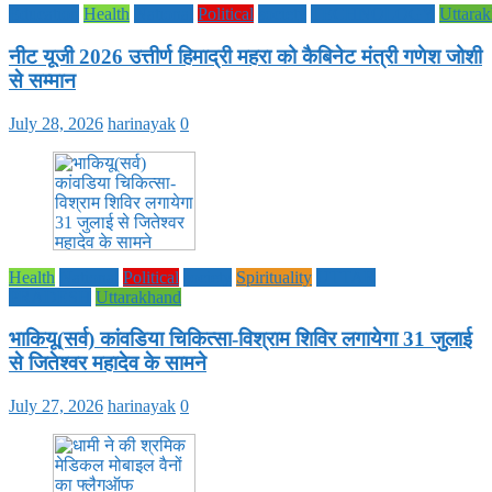
Education
Health
National
Political
society
TECHNOLOGY
Uttara
नीट यूजी 2026 उत्तीर्ण हिमाद्री महरा को कैबिनेट मंत्री गणेश जोशी
से सम्मान
July 28, 2026
harinayak
0
Health
National
Political
society
Spirituality
UTTAR
PRADESH
Uttarakhand
भाकियू(सर्व) कांवडिया चिकित्सा-विश्राम शिविर लगायेगा 31 जुलाई
से जितेश्वर महादेव के सामने
July 27, 2026
harinayak
0