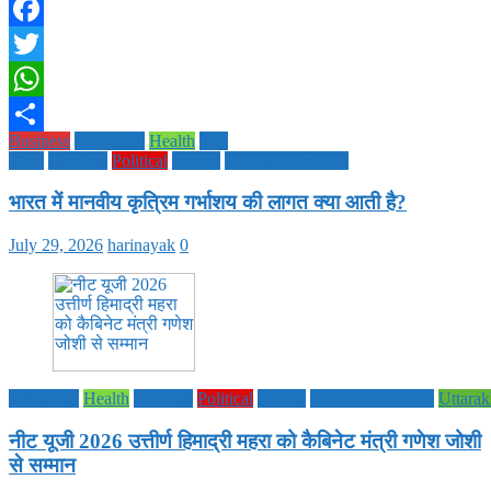
Facebook
Twitter
WhatsApp
Business
Education
Health
Life
Share
Style
National
Political
society
TECHNOLOGY
भारत में मानवीय कृत्रिम गर्भाशय की लागत क्या आती है?
July 29, 2026
harinayak
0
Education
Health
National
Political
society
TECHNOLOGY
Uttara
नीट यूजी 2026 उत्तीर्ण हिमाद्री महरा को कैबिनेट मंत्री गणेश जोशी
से सम्मान