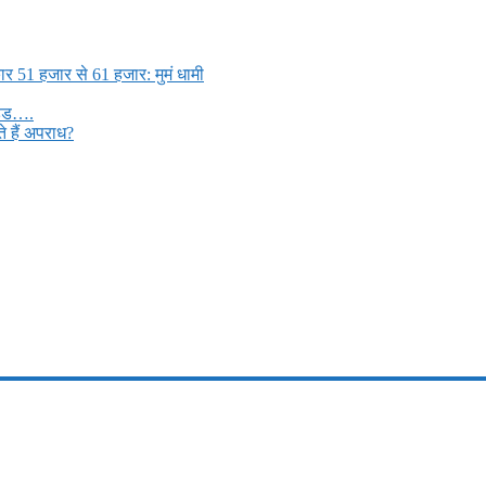
ार 51 हजार से 61 हजार: मुमं धामी
मड्ड….
 हैं अपराध?