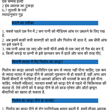
एक चम्मच हल्दी
2 इंच अदरक का टुकड़ा
6-7 तुलसी के पत्ते
स्वादानुसार गुड़
बनाने का तरीका
1. सबसे पहले एक पैन में 2 कप पानी को मीडियम आंच पर उबलने के लिए रख
दें.
2. अब इसमें बाकी सभी सामग्री को डालें और गिलोय भी डाल दें. अब धीमी आंच
पर इसे पकने दें.
3. जब पानी आधा रह जाए और सभी चीजें अच्छे से पक जाएं तो गैस बंद कर दें.
4. किसी कपड़े या छन्नी से इसे छानकर कप में डालें और चाय की तरह पीएं.
कितनी मात्रा में पिएं गिलोय का काढ़ा?
गिलोय का काढ़ा आपको प्रतिदिन एक कप से ज्यादा नहीं पीना चाहिए. एक कप
से ज्यादा मात्रा में काढ़ा पीने से आपको नुकसान भी हो सकते हैं. वहीं अगर आप
किसी बीमारी से ग्रसित हैं तो आपको डॉक्टर की परामर्श के बाद ही इसे पीना
चाहिए. गर्भवती महिलाएं, नवजात बच्चों को काढ़ा देने से पहले भी चिकित्सक की
सलाह लें. ऐसे लोगों को ये काढ़ा पीने से लो ब्लड प्रेशर और ऑटो इम्यून
बीमारियों का खतरा हो सकता है.
गिलोय का काढ़ा पीने के फायदे?
1. गिलोय का काढ़ा पीने से रोग प्रतिरोधक क्षमता बढ़ती है. इसमें मौजूद अदरक