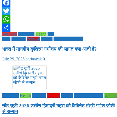
Facebook
Twitter
WhatsApp
Business
Education
Health
Life
Share
Style
National
Political
society
TECHNOLOGY
भारत में मानवीय कृत्रिम गर्भाशय की लागत क्या आती है?
July 29, 2026
harinayak
0
Education
Health
National
Political
society
TECHNOLOGY
Uttara
नीट यूजी 2026 उत्तीर्ण हिमाद्री महरा को कैबिनेट मंत्री गणेश जोशी
से सम्मान