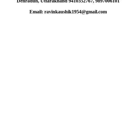
Dehradun, Uttarakhand 9410352767, 9897006101
Email: ravinkaushik1954@gmail.com