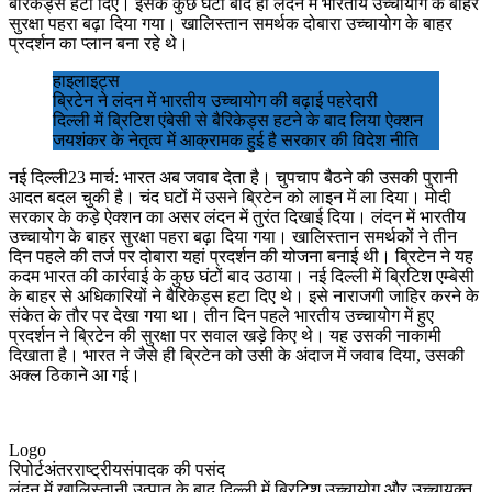
बैरिकेड्स हटा दिए। इसके कुछ घंटो बाद ही लंदन में भारतीय उच्‍चायोग के बाहर
सुरक्षा पहरा बढ़ा दिया गया। खालिस्‍तान समर्थक दोबारा उच्‍चायोग के बाहर
प्रदर्शन का प्‍लान बना रहे थे।
हाइलाइट्स
ब्रिटेन ने लंदन में भारतीय उच्‍चायोग की बढ़ाई पहरेदारी
दिल्‍ली में ब्रिटिश एंबेसी से बैरिकेड्स हटने के बाद लिया ऐक्‍शन
जयशंकर के नेतृत्‍व में आक्रामक हुई है सरकार की विदेश नीति
नई दिल्‍ली23 मार्च: भारत अब जवाब देता है। चुपचाप बैठने की उसकी पुरानी
आदत बदल चुकी है। चंद घटों में उसने ब्रिटेन को लाइन में ला दिया। मोदी
सरकार के कड़े ऐक्‍शन का असर लंदन में तुरंत दिखाई दिया। लंदन में भारतीय
उच्‍चायोग के बाहर सुरक्षा पहरा बढ़ा दिया गया। खालिस्‍तान समर्थकों ने तीन
दिन पहले की तर्ज पर दोबारा यहां प्रदर्शन की योजना बनाई थी। ब्रिटेन ने यह
कदम भारत की कार्रवाई के कुछ घंटों बाद उठाया। नई दिल्‍ली में ब्रिटिश एम्‍बेसी
के बाहर से अधिकारियों ने बैरिकेड्स हटा दिए थे। इसे नाराजगी जाहिर करने के
संकेत के तौर पर देखा गया था। तीन दिन पहले भारतीय उच्‍चायोग में हुए
प्रदर्शन ने ब्रिटेन की सुरक्षा पर सवाल खड़े किए थे। यह उसकी नाकामी
दिखाता है। भारत ने जैसे ही ब्रिटेन को उसी के अंदाज में जवाब दिया, उसकी
अक्ल ठिकाने आ गई।
Logo
रिपोर्टअंतरराष्ट्रीयसंपादक की पसंद
लंदन में खालिस्तानी उत्पात के बाद दिल्ली में ब्रिटिश उच्चायोग और उच्चायुक्त