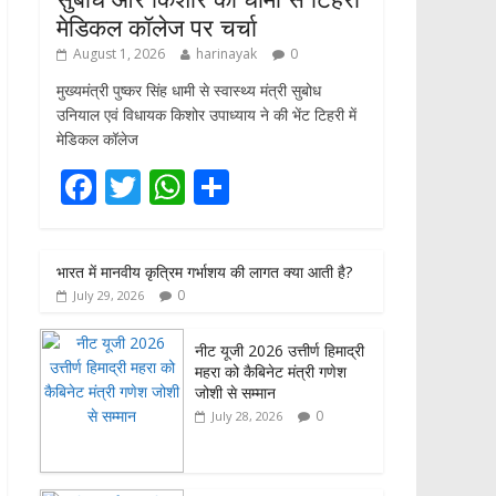
मेडिकल कॉलेज पर चर्चा
August 1, 2026
harinayak
0
मुख्यमंत्री पुष्कर सिंह धामी से स्वास्थ्य मंत्री सुबोध
उनियाल एवं विधायक किशोर उपाध्याय ने की भेंट टिहरी में
मेडिकल कॉलेज
F
T
W
S
ac
w
h
h
e
itt
at
ar
भारत में मानवीय कृत्रिम गर्भाशय की लागत क्या आती है?
b
er
s
e
0
July 29, 2026
o
A
o
p
नीट यूजी 2026 उत्तीर्ण हिमाद्री
महरा को कैबिनेट मंत्री गणेश
k
p
जोशी से सम्मान
0
July 28, 2026