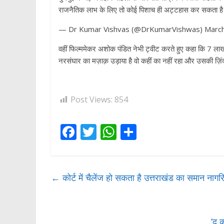
राजनैतिक लाभ के लिए तो कोई पिशाच ही अट्टहास कर सकता 
— Dr Kumar Vishvas (@DrKumarVishwas) March
वहीं फिल्ममेकर अशोक पंडित नेभी ट्वीट करते हुए कहा कि 7 ला
नरसंघार का मज़ाक़ उड़ाया है वो कहीं का नहीं रहा और उसकी ज़िंद
Post Views:
854
F
T
W
S
ac
w
h
h
e
itt
at
ar
b
er
s
e
←
कोर्ट में चैलेंज हो सकता है उत्तराखंड का समान नाग
o
A
o
p
‘द 