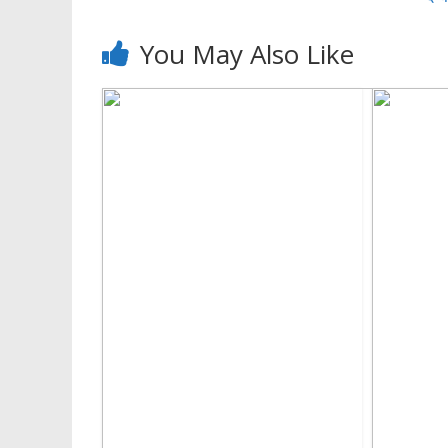
k
p
You May Also Like