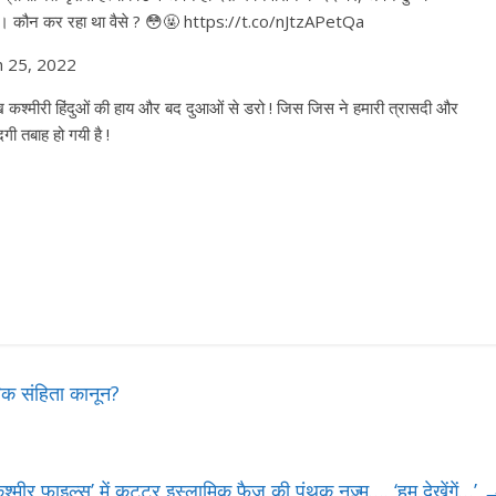
है। कौन कर रहा था वैसे ? 😳🤬 https://t.co/nJtzAPetQa
 25, 2022
ख कश्मीरी हिंदुओं की हाय और बद दुआओं से डरो ! जिस जिस ने हमारी त्रासदी और
गी तबाह हो गयी है !
रिक संहिता कानून?
कश्मीर फाइल्स’ में कट्टर इस्लामिक फैज की पंथक नज़्म…. ‘हम देखेंगें…’