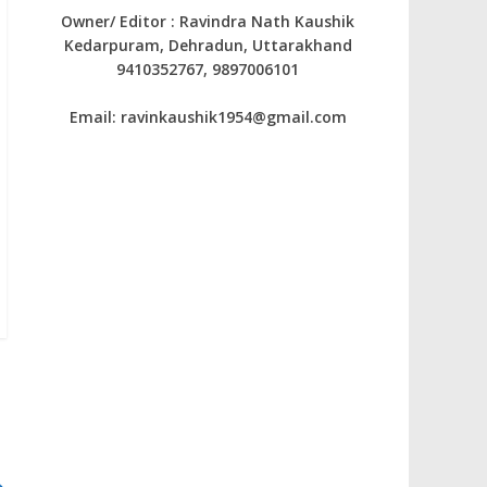
Owner/ Editor : Ravindra Nath Kaushik
Kedarpuram, Dehradun, Uttarakhand
9410352767, 9897006101
Email: ravinkaushik1954@gmail.com
→