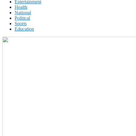
Entertainment
Health
National
Political
Sports
Education