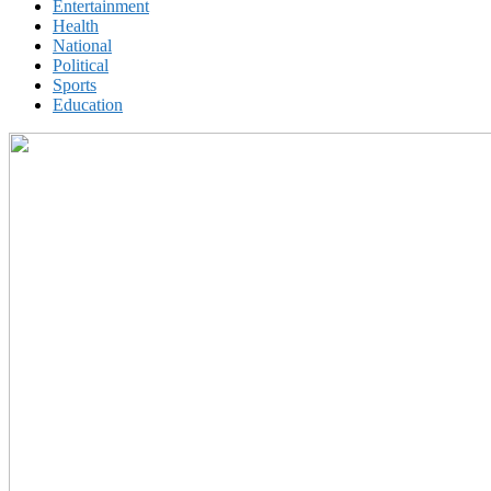
Entertainment
Health
National
Political
Sports
Education