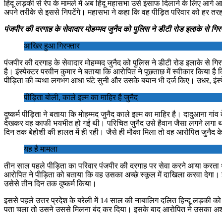
हिंदू लड़की से रेप के मामले में अब हिंदू महासभा उसे इंसाफ दिलाने के लिए आग
अपने तरीके से इससे निपटेंगे। महासभा ने कहा कि वह पीड़ित परिवार को हर तर
पंजपीर की दरगाह के सेवादार मोहम्मद जुनैद को पुलिस ने डीटी रोड इलाके से गि
आखिर हुआ गिरफ्तार
पंजपीर की दरगाह के सेवादार मोहम्मद जुनैद को पुलिस ने डीटी रोड इलाके से गि
है। इंस्पेक्टर परवीन कुमार ने बताया कि आरोपित ने पूछताछ में स्वीकार किया 
पीड़िता की व्यथा लगभग आधा घंटे सुनी और उसके बयान भी दर्ज किए। उधर, इंस्पेक
पीड़िता बोली, काले इल्म का माहिर है जुनैद
दुष्कर्म पीड़िता ने बताया कि मोहम्मद जुनैद काले इल्म का माहिर है। दादुआना
देखकर वह काफी भयभीत हो गई थी। परिचित जुनैद उसे हैवान जैसा लगने लगा था।
दिन तक बेहोशी की हालत में ही रही। जैसे ही मौका मिला तो वह आरोपित जुनैद 
यह है मामला
तीन साल पहले पीड़िता का परिवार पंजपीर की दरगाह पर सेवा करने आया करता था।
आरोपित ने पीड़िता को बताया कि वह उसका अच्छे स्कूल में दाखिला करवा देगा। 
उसेसे तीन दिन तक दुष्कर्म किया।
इससे पहले उत्तर प्रदेश के बरेली में 14 साल की नाबालिग दलित हिन्दू लड़क
पता चला तो उसने उससे मिलना बंद कर दिया। इसके बाद आरोपित ने उसका अश्