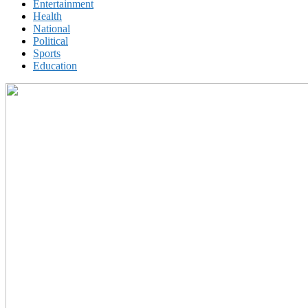
Entertainment
Health
National
Political
Sports
Education