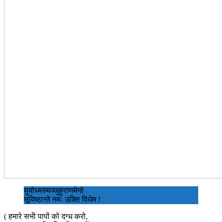
युयोध्यस्मज्जुहुराणमेनो
भूयिष्ठान्ते नमः उक्ति विधेम !
( हमारे सभी पापों को दग्ध करो,