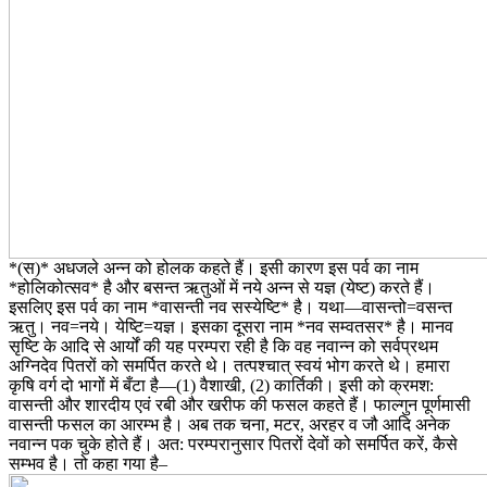
*(स)* अधजले अन्न को होलक कहते हैं। इसी कारण इस पर्व का नाम
*होलिकोत्सव* है और बसन्त ऋतुओं में नये अन्न से यज्ञ (येष्ट) करते हैं।
इसलिए इस पर्व का नाम *वासन्ती नव सस्येष्टि* है। यथा―वासन्तो=वसन्त
ऋतु। नव=नये। येष्टि=यज्ञ। इसका दूसरा नाम *नव सम्वतसर* है। मानव
सृष्टि के आदि से आर्यों की यह परम्परा रही है कि वह नवान्न को सर्वप्रथम
अग्निदेव पितरों को समर्पित करते थे। तत्पश्चात् स्वयं भोग करते थे। हमारा
कृषि वर्ग दो भागों में बँटा है―(1) वैशाखी, (2) कार्तिकी। इसी को क्रमश:
वासन्ती और शारदीय एवं रबी और खरीफ की फसल कहते हैं। फाल्गुन पूर्णमासी
वासन्ती फसल का आरम्भ है। अब तक चना, मटर, अरहर व जौ आदि अनेक
नवान्न पक चुके होते हैं। अत: परम्परानुसार पितरों देवों को समर्पित करें, कैसे
सम्भव है। तो कहा गया है–