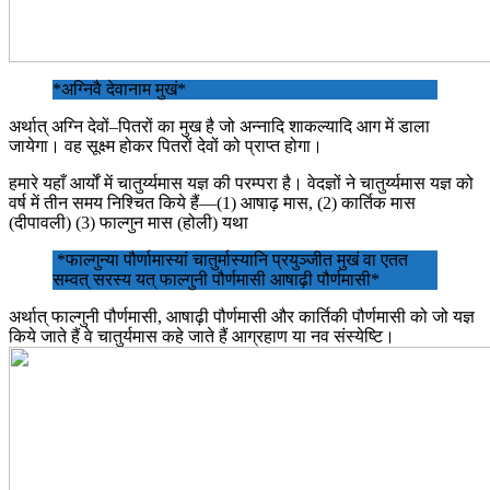
*अग्निवै देवानाम मुखं*
अर्थात् अग्नि देवों–पितरों का मुख है जो अन्नादि शाकल्यादि आग में डाला
जायेगा। वह सूक्ष्म होकर पितरों देवों को प्राप्त होगा।
हमारे यहाँ आर्यों में चातुर्य्यमास यज्ञ की परम्परा है। वेदज्ञों ने चातुर्य्यमास यज्ञ को
वर्ष में तीन समय निश्चित किये हैं―(1) आषाढ़ मास, (2) कार्तिक मास
(दीपावली) (3) फाल्गुन मास (होली) यथा
*फाल्गुन्या पौर्णामास्यां चातुर्मास्यानि प्रयुञ्जीत मुखं वा एतत
सम्वत् सरस्य यत् फाल्गुनी पौर्णमासी आषाढ़ी पौर्णमासी*
अर्थात् फाल्गुनी पौर्णमासी, आषाढ़ी पौर्णमासी और कार्तिकी पौर्णमासी को जो यज्ञ
किये जाते हैं वे चातुर्यमास कहे जाते हैं आग्रहाण या नव संस्येष्टि।