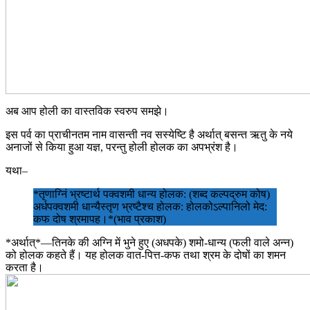
अब आप होली का वास्तविक स्वरुप समझे।
इस पर्व का प्राचीनतम नाम वासन्ती नव सस्येष्टि है अर्थात् बसन्त ऋतु के नये
अनाजों से किया हुआ यज्ञ, परन्तु होली होलक का अपभ्रंश है।
यथा–
*तृणाग्निं भ्रष्टार्थ पक्वशमी धान्य होलक: (शब्द कल्पद्रुम कोष)
अर्धपक्वशमी धान्यैस्तृण भ्रष्टैश्च होलक: होलकोऽल्पानिलो मेद:
कफ दोष श्रमापह।*(भाव प्रकाश)
*अर्थात्*―तिनके की अग्नि में भुने हुए (अधपके) शमो-धान्य (फली वाले अन्न)
को होलक कहते हैं। यह होलक वात-पित्त-कफ तथा श्रम के दोषों का शमन
करता है।