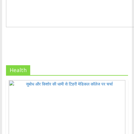
Health