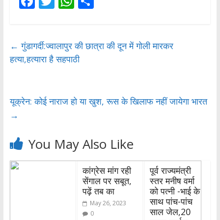
F
T
W
S
ac
w
h
h
e
itt
at
ar
b
er
s
e
←
गुंडागर्दी:ज्वालापुर की छात्रा की दून में गोली मारकर
हत्या,हत्यारा है सहपाठी
o
A
o
p
k
p
यूक्रेन: कोई नाराज हो या खुश, रूस के खिलाफ नहीं जायेगा भारत
→
You May Also Like
कांग्रेस मांग रही
पूर्व राज्यमंत्री
सेंगाल पर सबूत,
स्तर मनीष वर्मा
पढ़ें तब का
को पत्नी -भाई के
साथ पांच-पांच
May 26, 2023
साल जेल,20
0