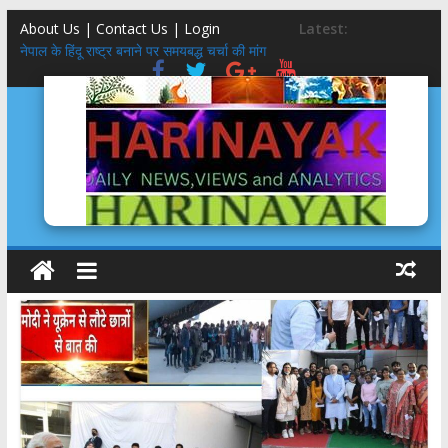
About Us | Contact Us |
Login
Latest:
नेपाल के हिंदू राष्ट्र बनाने पर समयबद्ध चर्चा की मांग
राजस्थान की उप मुख्यमंत्री दिया कुमारी के नाना के नाम पर है देहरादून के ‘राजेंद्र
नगर’ का नाम
तमन्ना मलिक को बुर्के में कांवड़ लाने पर SDM कोर्ट से नोट‍िस, भरे 20-20 हज़ार के
बंधपत्र
पैसे लेकर प्रमोट क‍िया आपत्तिजनक कंटेंट, मार्क जुकरबर्ग ने मांगी माफी
हाथ-कलाई पर ‘ॐ’, महाकाल ….लस्ट जिहाद जाल में फंसी किशोरी मिली,आरोपित
सलमान गायब