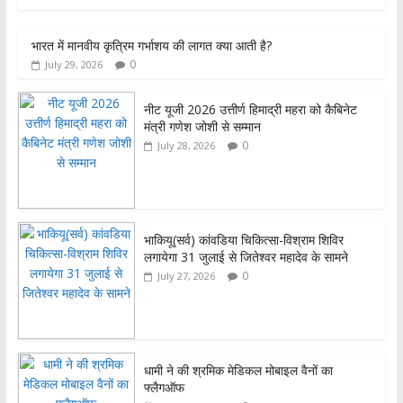
ac
w
h
h
e
itt
at
ar
भारत में मानवीय कृत्रिम गर्भाशय की लागत क्या आती है?
b
er
s
e
0
July 29, 2026
o
A
o
p
नीट यूजी 2026 उत्तीर्ण हिमाद्री महरा को कैबिनेट
मंत्री गणेश जोशी से सम्मान
k
p
0
July 28, 2026
भाकियू(सर्व) कांवडिया चिकित्सा-विश्राम शिविर
लगायेगा 31 जुलाई से जितेश्वर महादेव के सामने
0
July 27, 2026
धामी ने की श्रमिक मेडिकल मोबाइल वैनों का
फ्लैगऑफ