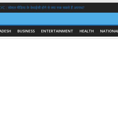
 : सोशल मीडिया के केवाईसी होने से क्या रुक सकते हैं अपराध?
ें नेहा बोरा का मुंह काला,एक पुलिस अभिरक्षा में
 गठन:
स्कार करने वाले आश्रम ने बेटियों के 5100₹ भी लौटाये
या क्यों गिर रहा है ? कारण और इतिहास
ADESH
BUSINESS
ENTERTAINMENT
HEALTH
NATIONA