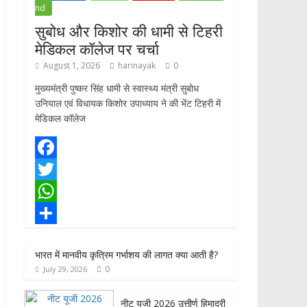
nd
सुबोध और किशोर की धामी से टिहरी
मेडिकल कॉलेज पर चर्चा
August 1, 2026
harinayak
0
मुख्यमंत्री पुष्कर सिंह धामी से स्वास्थ्य मंत्री सुबोध
उनियाल एवं विधायक किशोर उपाध्याय ने की भेंट टिहरी में
मेडिकल कॉलेज
F
a
T
c
w
W
e
i
h
S
भारत में मानवीय कृत्रिम गर्भाशय की लागत क्या आती है?
b
t
a
h
0
July 29, 2026
o
t
t
a
o
e
s
r
नीट यूजी 2026 उत्तीर्ण हिमाद्री