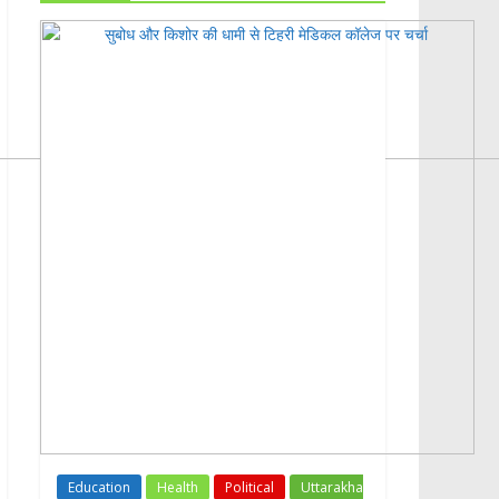
Education
Health
Political
Uttarakha