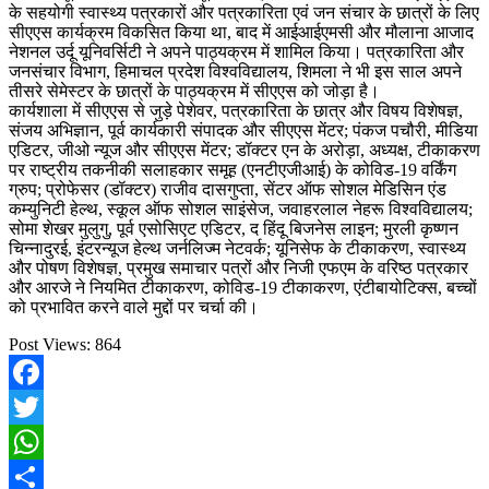
के सहयोगी स्वास्थ्य पत्रकारों और पत्रकारिता एवं जन संचार के छात्रों के लिए
सीएएस कार्यक्रम विकसित किया था, बाद में आईआईएमसी और मौलाना आजाद
नेशनल उर्दू यूनिवर्सिटी ने अपने पाठ्यक्रम में शामिल किया। पत्रकारिता और
जनसंचार विभाग, हिमाचल प्रदेश विश्वविद्यालय, शिमला ने भी इस साल अपने
तीसरे सेमेस्टर के छात्रों के पाठ्यक्रम में सीएएस को जोड़ा है।
कार्यशाला में सीएएस से जुड़े पेशेवर, पत्रकारिता के छात्र और विषय विशेषज्ञ,
संजय अभिज्ञान, पूर्व कार्यकारी संपादक और सीएएस मेंटर; पंकज पचौरी, मीडिया
एडिटर, जीओ न्यूज और सीएएस मेंटर; डॉक्टर एन के अरोड़ा, अध्यक्ष, टीकाकरण
पर राष्ट्रीय तकनीकी सलाहकार समूह (एनटीएजीआई) के कोविड-19 वर्किंग
ग्रुप; प्रोफेसर (डॉक्टर) राजीव दासगुप्ता, सेंटर ऑफ सोशल मेडिसिन एंड
कम्युनिटी हेल्थ, स्कूल ऑफ सोशल साइंसेज, जवाहरलाल नेहरू विश्वविद्यालय;
सोमा शेखर मुलुगु, पूर्व एसोसिएट एडिटर, द हिंदू बिजनेस लाइन; मुरली कृष्णन
चिन्नादुरई, इंटरन्यूज हेल्थ जर्नलिज्म नेटवर्क; यूनिसेफ के टीकाकरण, स्वास्थ्य
और पोषण विशेषज्ञ, प्रमुख समाचार पत्रों और निजी एफएम के वरिष्ठ पत्रकार
और आरजे ने नियमित टीकाकरण, कोविड-19 टीकाकरण, एंटीबायोटिक्स, बच्चों
को प्रभावित करने वाले मुद्दों पर चर्चा की।
Post Views:
864
Facebook
Twitter
WhatsApp