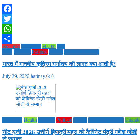
Facebook
Twitter
WhatsApp
Business
Education
Health
Life
Share
Style
National
Political
society
TECHNOLOGY
भारत में मानवीय कृत्रिम गर्भाशय की लागत क्या आती है?
July 29, 2026
harinayak
0
Education
Health
National
Political
society
TECHNOLOGY
Uttara
नीट यूजी 2026 उत्तीर्ण हिमाद्री महरा को कैबिनेट मंत्री गणेश जोशी
से सम्मान