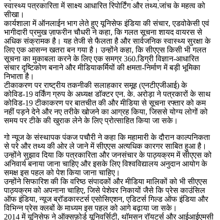
स्वास्थ्य पत्रकारिता में साक्ष्य आधारित रिपोर्टिंग और तथ्य.जांच के महत्व को
सीखा।
कार्यशाला में ऑनलाईन भाग लेते हुए यूनिसेफ इंडिया की संचार, एडवोकेसी एवं
भागीदारी प्रमुख ज़ाफरीन चौधरी ने कहा, कि गलत सूचना शायद वायरस से
अधिक संक्रामक है। यह तेजी से फैलता है और सार्वजनिक स्वास्थ्य सुरक्षा के
लिए एक आसन्न खतरा बन गया है। उन्होंने कहा, कि सीएएस किसी भी गलत
सूचना का मुकाबला करने के लिए एक समग्र 360.डिग्री विज्ञान-आधारित
संचार दृष्टिकोण बनाने और मीडियाकर्मियों की क्षमता-निर्माण में बड़ी भूमिका
निभाता है।
टीकाकरण पर राष्ट्रीय तकनीकी सलाहकार समूह (एनटीएजीआई) के
कोविड-19 वर्किंग ग्रुप के अध्यक्ष डॉक्टर एन. के. अरोड़ा ने पत्रकारों के साथ
कोविड-19 टीकाकरण पर बातचीत की और मीडिया से सूचना रफ्तार को कम
नहीं पड़ने देने और नए तरीके खोजने का आग्रह किया, जिससे योग्य लोगों को
समय पर टीके की खुराक लेने के लिए प्रोत्साहित किया जा सके।
गो न्यूज के संस्थापक पंकज पचौरी ने कहा कि महामारी के दौरान काल्पनिकता
से परे और तथ्य की ओर ले जाने में सीएएस अत्यधिक कारगर साबित हुआ है।
उन्होंने सुझाव दिया कि पत्रकारिता और जनसंचार के पाठ्यक्रम में सीएएस को
अनिवार्य बनाया जाना चाहिए और इसके लिए विश्वविद्यालय अनुदान आयोग के
समक्ष इस पहल को पेश किया जाना चाहिए।
उन्होंने सिफारिश की कि वरिष्ठ संपादकों और मीडिया मालिकों को भी सीएएस
पाठ्यक्रम को अपनाना चाहिए, जिसे पेशेवर निकायों जैसे कि प्रेस काउंसिल
ऑफ इंडिया, न्यूज ब्रॉडकास्टर्स एसोसिएशन, एडिटर्स गिल्ड ऑफ इंडिया और
विभिन्न प्रेस क्लबों के माध्यम इस पहल को आगे बढ़ाया जा सके।
2014 में यूनिसेफ ने ऑक्सफ़ोर्ड यूनिवर्सिटी, थॉमसन रॉयटर्स और आईआईएमसी