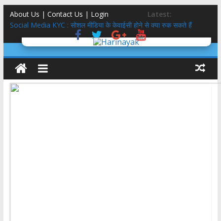
About Us | Contact Us |
Login
Latest:
Social Media KYC : सोशल मीडिया के केवाईसी होने से क्या रुक सकते हैं
अपराध?
इतिहास लेखन में दृष्टि
तीलू रौतेली पुरस्कार 51 हजार से 75 हजार, आंगनबाड़ी कार्यकत्री पुरस्कार 51
हजार से 61 हजार: मुमं धामी
मिलेनियल्स गंवाने वाली कांग्रेस साध पायेगी GEN-Z?
5 स्टार होटल,बासी दूध,फंफूद लगी सब्ज़ियां, शाकाहार-मांसाहार गड्ड-मड्ड….