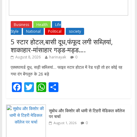
Business
Health
Life
Style
National
Political
society
5 स्टार होटल,बासी दूध,फंफूद लगी सब्ज़ियां,
शाकाहार-मांसाहार गड्ड-मड्ड….
August 8, 2026
harinayak
0
एक्सपायर्ड दूध, सड़ी सब्जियां… फाइव स्टार होटल में रेड पड़ी तो हर कोई रह
गया दंग बेंगलुरु के 26 बड़े
F
T
W
S
ac
w
h
h
e
itt
at
ar
सुबोध और किशोर की धामी से टिहरी मेडिकल कॉलेज
b
er
s
e
पर चर्चा
o
A
0
August 1, 2026
o
p