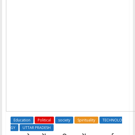
Education
Political
society
Spirituality
TECHNOLO
GY
UTTAR PRADESH