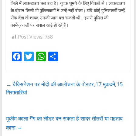
जिले में लाकडाउन चल रहा है। युवक घूमने के लिए निकले थे। लाकडाउन
के दौरान किसी भी पुलिसकर्मी ने उन्हें नहीं रोका। यदि कोई पुलिसकर्मी उन्हें
रोक देता तो शायद उनकी जान बस सकती थी। इससे पुलिस की
कार्यप्रणाली पर सवाल खड़े हो रहे हैं।
Post Views:
758
F
T
W
S
ac
w
h
h
e
itt
at
ar
b
er
s
e
←
वैक्सिनेशन पर मोदी की आलोचना के पोस्टर,17 मुकदमें,15
गिरफ्तारियां
o
A
o
p
k
p
मुकीम काला गैंग का लीडर बन सकता है सादर तीतरों या महताब
→
काना