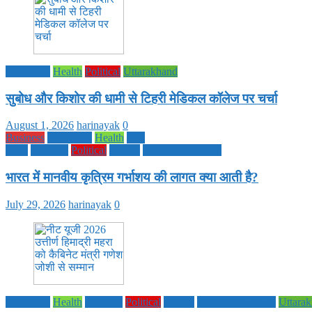
Education
Health
Political
Uttarakhand
सुबोध और किशोर की धामी से टिहरी मेडिकल कॉलेज पर चर्चा
August 1, 2026
harinayak
0
Business
Education
Health
Life
Style
National
Political
society
TECHNOLOGY
भारत में मानवीय कृत्रिम गर्भाशय की लागत क्या आती है?
July 29, 2026
harinayak
0
Education
Health
National
Political
society
TECHNOLOGY
Uttara