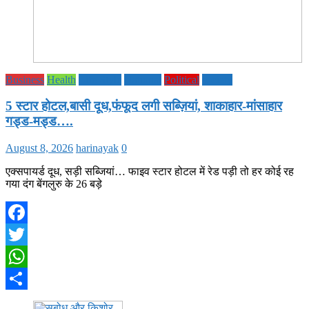
Business
Health
Life Style
National
Political
society
5 स्टार होटल,बासी दूध,फंफूद लगी सब्ज़ियां, शाकाहार-मांसाहार
गड्ड-मड्ड….
August 8, 2026
harinayak
0
एक्सपायर्ड दूध, सड़ी सब्जियां… फाइव स्टार होटल में रेड पड़ी तो हर कोई रह
गया दंग बेंगलुरु के 26 बड़े
Facebook
Twitter
WhatsApp
Share