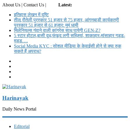
About Us | Contact Us |
Login
Latest:
इतिहास लेखन में दृष्टि
तीलू रौतेली पुरस्कार 51 हजार से 75 हजार, आंगनबाड़ी कार्यकत्री
पुरस्कार 51 हजार से 61 हजार: मुमं धामी
मिलेनियल्स गंवाने वाली कांग्रेस साध पायेगी GEN-Z?
5 स्टार होटल,बासी दूध,फंफूद लगी सब्ज़ियां, शाकाहार-मांसाहार गड्ड-
मड्ड….
Social Media KYC : सोशल मीडिया के केवाईसी होने से क्या रुक
सकते हैं अपराध?
Harinayak
Daily News Portal
Editorial