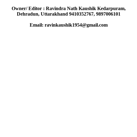
Owner/ Editor : Ravindra Nath Kaushik Kedarpuram,
Dehradun, Uttarakhand 9410352767, 9897006101
Email: ravinkaushik1954@gmail.com