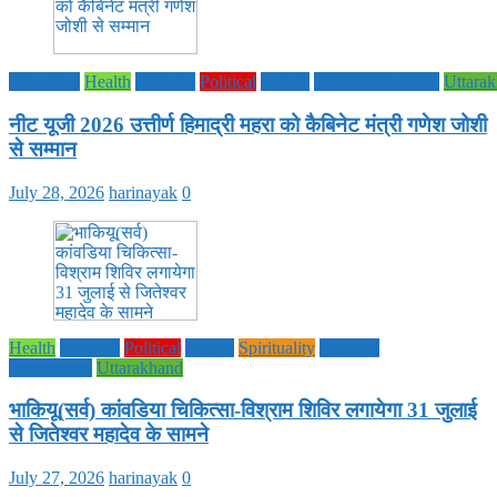
Education
Health
National
Political
society
TECHNOLOGY
Uttara
नीट यूजी 2026 उत्तीर्ण हिमाद्री महरा को कैबिनेट मंत्री गणेश जोशी
से सम्मान
July 28, 2026
harinayak
0
Health
National
Political
society
Spirituality
UTTAR
PRADESH
Uttarakhand
भाकियू(सर्व) कांवडिया चिकित्सा-विश्राम शिविर लगायेगा 31 जुलाई
से जितेश्वर महादेव के सामने
July 27, 2026
harinayak
0