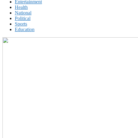
Entertainment
Health
National
Political
Sports
Education