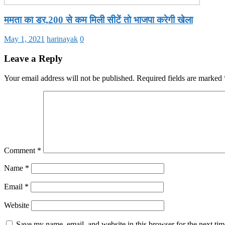
ममता का डर,200 से कम मिली सीटें तो भाजपा करेगी खेला
May 1, 2021
harinayak
0
Leave a Reply
Your email address will not be published.
Required fields are marked
Comment
*
Name
*
Email
*
Website
Save my name, email, and website in this browser for the next ti