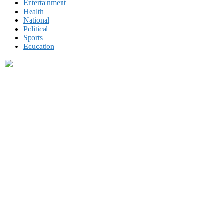
Entertainment
Health
National
Political
Sports
Education