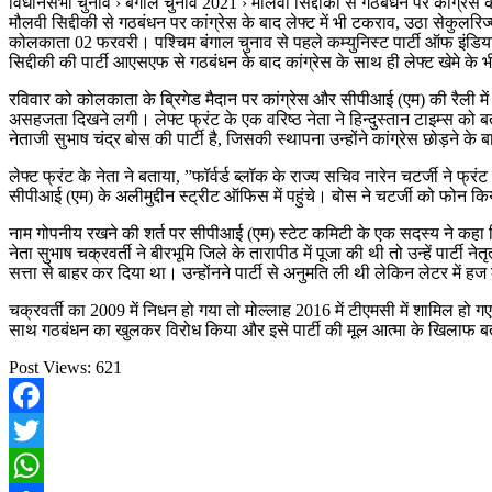
विधानसभा चुनाव › बंगाल चुनाव 2021 › मौलवी सिद्दीकी से गठबंधन पर कांग्रेस क
मौलवी सिद्दीकी से गठबंधन पर कांग्रेस के बाद लेफ्ट में भी टकराव, उठा सेकुलरि
कोलकाता 02 फरवरी। पश्चिम बंगाल चुनाव से पहले कम्युनिस्ट पार्टी ऑफ इंडिया 
सिद्दीकी की पार्टी आएसएफ से गठबंधन के बाद कांग्रेस के साथ ही लेफ्ट खेमे के 
रविवार को कोलकाता के ब्रिगेड मैदान पर कांग्रेस और सीपीआई (एम) की रैली में मं
असहजता दिखने लगी। लेफ्ट फ्रंट के एक वरिष्ठ नेता ने हिन्दुस्तान टाइम्स को बता
नेताजी सुभाष चंद्र बोस की पार्टी है, जिसकी स्थापना उन्होंने कांग्रेस छोड़ने क
लेफ्ट फ्रंट के नेता ने बताया, ”फॉर्वर्ड ब्लॉक के राज्य सचिव नारेन चटर्जी 
सीपीआई (एम) के अलीमुद्दीन स्ट्रीट ऑफिस में पहुंचे। बोस ने चटर्जी को फोन किया
नाम गोपनीय रखने की शर्त पर सीपीआई (एम) स्टेट कमिटी के एक सदस्य ने कहा कि उनकी 
नेता सुभाष चक्रवर्ती ने बीरभूमि जिले के तारापीठ में पूजा की थी तो उन्हें पार्
सत्ता से बाहर कर दिया था। उन्होंनने पार्टी से अनुमति ली थी लेकिन लेटर में 
चक्रवर्ती का 2009 में निधन हो गया तो मोल्लाह 2016 में टीएमसी में शामिल हो गए। 
साथ गठबंधन का खुलकर विरोध किया और इसे पार्टी की मूल आत्मा के खिलाफ बताय
Post Views:
621
Facebook
Twitter