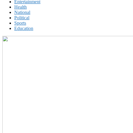
Entertainment
Health
National
Political
Sports
Education