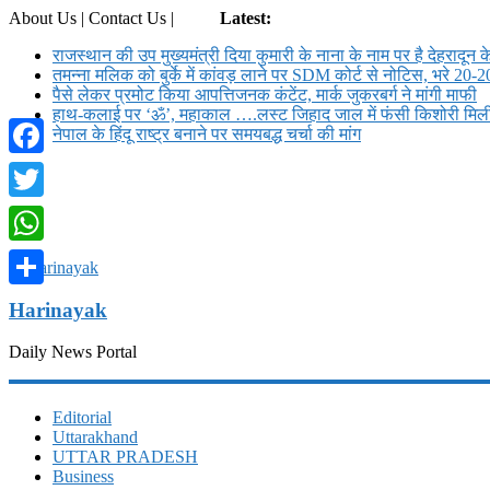
About Us | Contact Us |
Login
Latest:
राजस्थान की उप मुख्यमंत्री दिया कुमारी के नाना के नाम पर है देहरादून क
तमन्ना मलिक को बुर्के में कांवड़ लाने पर SDM कोर्ट से नोट‍िस, भरे 20-2
पैसे लेकर प्रमोट क‍िया आपत्तिजनक कंटेंट, मार्क जुकरबर्ग ने मांगी माफी
हाथ-कलाई पर ‘ॐ’, महाकाल ….लस्ट जिहाद जाल में फंसी किशोरी मि
नेपाल के हिंदू राष्ट्र बनाने पर समयबद्ध चर्चा की मांग
Facebook
Twitter
WhatsApp
Share
Harinayak
Daily News Portal
Editorial
Uttarakhand
UTTAR PRADESH
Business