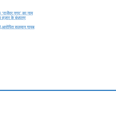
े ‘राजेंद्र नगर’ का नाम
0 हज़ार के बंधपत्र
ली,आरोपित सलमान गायब