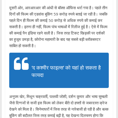
दूसरी ओर, आरआरआर की आंधी से बॉक्‍स ऑफिस थर्रा गया है। पहले तीन
दिनों की फिल्‍म की एडवांस बुकिंग 59 करोड़ रुपये बताई जा रही है। जबकि
पहले दिन ही फिल्‍म की कमाई 50 करोड़ से अध‍िक रुपये की कमाई कर
सकती है। इतना ही नहीं, फिल्‍म पांच भाषाओं में रिलीज हुई है। ऐसे में फिल्‍म
की कमाई पैन इंडिया रहने वाली है। जिस तरह टिकट ख‍िड़की पर दर्शकों
का हुजूम उमड़ा है, कोरोना महामारी के बाद यह सबसे बड़ी ब्‍लॉकबस्‍टर
साबित हो सकती है।
‘द कश्‍मीर फाइल्‍स’ को यहां हो सकता है
फायदा
अनुपम खेर, मिथुन चक्रवर्ती, पल्‍लवी जोशी, दर्शन कुमार और भाषा सुम्‍बली
जैसे दिग्‍गजों से सजी इस फिल्‍म को लेकर बीते दो हफ्तों से जबरदस्‍त क्रेज
देखने को मिला है। सिनेमाघरों में जिस तरह से नारेबाजी हो रही है और बल्‍क
बुकिंग की बदौलत जिस तरह कमाई बढ़ी है, यह देखना दिलचस्‍प होगा कि