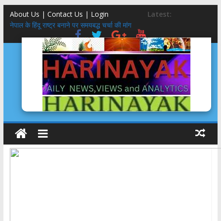
About Us | Contact Us |
Login
Latest:
नेपाल के हिंदू राष्ट्र बनाने पर समयबद्ध चर्चा की मांग
राजस्थान की उप मुख्यमंत्री दिया कुमारी के नाना के नाम पर है देहरादून के ‘राजेंद्र
नगर’ का नाम
तमन्ना मलिक को बुर्के में कांवड़ लाने पर SDM कोर्ट से नोट‍िस, भरे 20-20 हज़ार के
बंधपत्र
पैसे लेकर प्रमोट क‍िया आपत्तिजनक कंटेंट, मार्क जुकरबर्ग ने मांगी माफी
हाथ-कलाई पर ‘ॐ’, महाकाल ….लस्ट जिहाद जाल में फंसी किशोरी मिली,आरोपित
सलमान गायब