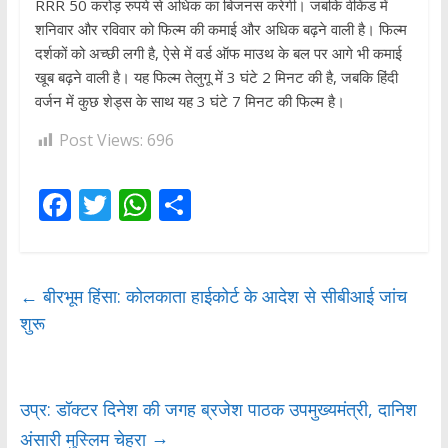
RRR 50 करोड़ रुपये से अध‍िक का बिजनस करेगी। जबकि वीकेंड में
शनिवार और रविवार को फिल्‍म की कमाई और अध‍िक बढ़ने वाली है। फिल्‍म
दर्शकों को अच्‍छी लगी है, ऐसे में वर्ड ऑफ माउथ के बल पर आगे भी कमाई
खूब बढ़ने वाली है। यह फिल्‍म तेलुगू में 3 घंटे 2 मिनट की है, जबकि हिंदी
वर्जन में कुछ शेड्स के साथ यह 3 घंटे 7 मिनट की फिल्‍म है।
Post Views:
696
F
T
W
S
ac
w
h
h
e
itt
at
ar
b
er
s
e
←
बीरभूम हिंसा: कोलकाता हाईकोर्ट के आदेश से सीबीआई जांच
शुरू
o
A
o
p
k
p
उप्र: डॉक्टर दिनेश की जगह ब्रजेश पाठक उपमुख्यमंत्री, दानिश
→
अंसारी मुस्लिम चेहरा