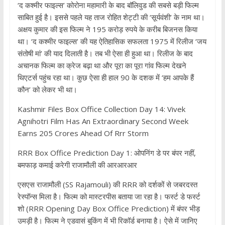
‘द कश्‍मीर फाइल्‍स’ कोरोना महामारी के बाद बॉलिवुड की सबसे बड़ी फिल्‍म
साबित हुई है। इससे पहले यह ताज रोहित शेट्टी की ‘सूर्यवंशी’ के नाम था।
अक्षय कुमार की इस फिल्‍म ने 195 करोड़ रुपये के करीब बिजनस किया
था। ‘द कश्‍मीर फाइल्‍स’ की यह ऐतिहासिक सफलता 1975 में रिलीज ‘जय
संतोषी मां’ की याद दिलाती है। तब भी ऐसा ही हुआ था। रिलीज के बाद
अचानक फिल्‍म का क्रेज बढ़ा था और पूरा का पूरा गांव फिल्‍म देखने
थ‍िएटर्स पहुंच रहा था। कुछ ऐसा ही हाल 90 के दशक में ‘हम आपके हैं
कौन’ को लेकर भी था।
Kashmir Files Box Office Collection Day 14: Vivek
Agnihotri Film Has An Extraordinary Second Week
Earns 205 Crores Ahead Of Rrr Storm
RRR Box Office Prediction Day 1: ओपनिंग डे पर बंपर नहीं,
बमफाड़ कमाई करेगी राजामौली की आरआरआर
एसएस राजामौली (SS Rajamouli) की RRR को दर्शकों से जबरदस्‍त
रेस्‍पॉन्‍स मिला है। फिल्‍म को मास्‍टरपीस बताया जा रहा है। फर्स्‍ट डे फर्स्‍ट
शो (RRR Opening Day Box Office Prediction) में बंपर भीड़
उमड़ी है। फिल्‍म ने एडवासं बुकिंग में भी रिकॉर्ड बनाया है। ऐसे में जानिए