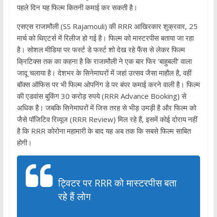
पहले दिन यह फिल्‍म कितनी कमाई कर सकती है।
एसएस राजामौली (SS Rajamouli) की RRR आख‍िरकार शुक्रवार, 25
मार्च को थ‍िएटर्स में रिलीज हो गई है। फिल्‍म को मास्‍टरपीस बताया जा रहा
है। सोशल मीडिया पर फर्स्‍ट डे फर्स्‍ट शो देख रहे फैंस से लेकर फिल्‍म
क्र‍िटिक्‍स तक का कहना है कि राजामौली ने एक बार फिर ‘बाहुबली’ वाला
जादू चलाया है। देशभर के सिनेमाघरों में जहां उत्‍सव जैसा माहौल है, वहीं
बॉक्‍स ऑफिस पर भी फिल्‍म ओपनिंग डे पर बंपर कमाई करने वाली है। फिल्‍म
की एडवांस बुकिंग 30 करोड़ रुपये (RRR Advance Booking) से
अध‍िक है। जबकि सिनेमाघरों में जिस तरह से भीड़ उमड़ी है और फिल्‍म को
जैसे पॉजिटिव रिव्‍यूज (RRR Review) मिल रहे हैं, इसमें कोई दोराय नहीं
है कि RRR कोरोना महामारी के बाद यह अब तक कि सबसे फिल्‍म साबित
होगी।
ट्विटर पर RRR को मास्‍टरपीस बता
रहे हैं लोग