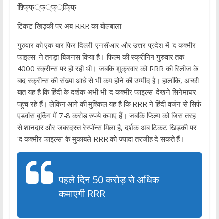
फ्र्फिि्फ््फ््फ््र्फिि्फ्र्
टिकट खिड़की पर अब RRR का बोलबाला
गुरुवार को एक बार फिर दिल्‍ली-एनसीआर और उत्तर प्रदेश में ‘द कश्‍मीर
फाइल्‍स’ ने तगड़ा बिजनस किया है। फिल्‍म की स्‍क्रीनिंग गुरुवार तक
4000 स्‍क्रीन्‍स पर हो रही थी। जबकि शुक्रवार को RRR की रिलीज के
बाद स्‍क्रीन्‍स की संख्‍या आधे से भी कम होने की उम्‍मीद है। हालांकि, अच्‍छी
बात यह है कि हिंदी के दर्शक अभी भी ‘द कश्‍मीर फाइल्‍स’ देखने सिनेमाघर
पहुंच रहे हैं। लेकिन आगे की मुश्‍क‍िल यह है कि RRR ने हिंदी वर्जन से सिर्फ
एडवांस बुकिंग में 7-8 करोड़ रुपये कमाए हैं। जबकि फिल्‍म को जिस तरह
से शानदार और जबरदस्‍त रेस्‍पॉन्‍स मिला है, दर्शक अब टिकट ख‍िड़की पर
‘द कश्‍मीर फाइल्‍स’ के मुकाबले RRR को ज्‍यादा तरजीह दे सकते हैं।
पहले दिन 50 करोड़ से अध‍िक
कमाएगी RRR