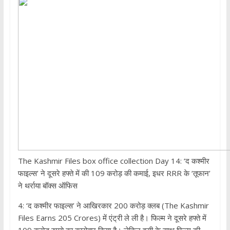
The Kashmir Files box office collection Day 14: ‘द कश्‍मीर
फाइल्‍स’ ने दूसरे हफ्ते में की 109 करोड़ की कमाई, इधर RRR के ‘तूफान’
ने थर्राया बॉक्‍स ऑफिस
4: ‘द कश्‍मीर फाइल्‍स’ ने आख‍िरकार 200 करोड़ क्‍लब (The Kashmir
Files Earns 205 Crores) में एंट्री ले ली है। फिल्‍म ने दूसरे हफ्ते में