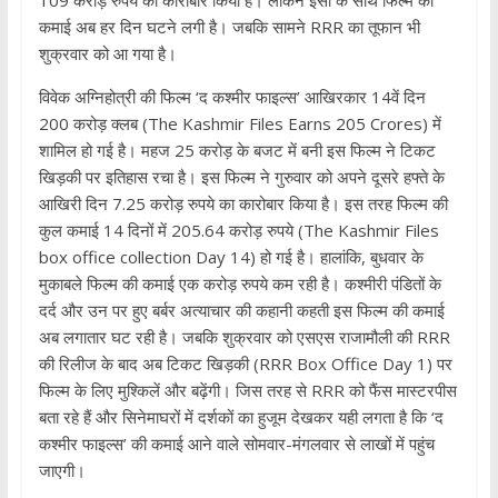
109 करोड़ रुपये का कारोबार किया है। लेकिन इसी के साथ फिल्‍म की
कमाई अब हर दिन घटने लगी है। जबकि सामने RRR का तूफान भी
शुक्रवार को आ गया है।
विवेक अग्‍न‍िहोत्री की फिल्‍म ‘द कश्‍मीर फाइल्‍स’ आख‍िरकार 14वें दिन
200 करोड़ क्‍लब (The Kashmir Files Earns 205 Crores) में
शामिल हो गई है। महज 25 करोड़ के बजट में बनी इस फिल्‍म ने टिकट
ख‍िड़की पर इतिहास रचा है। इस फिल्‍म ने गुरुवार को अपने दूसरे हफ्ते के
आख‍िरी दिन 7.25 करोड़ रुपये का कारोबार किया है। इस तरह फिल्‍म की
कुल कमाई 14 दिनों में 205.64 करोड़ रुपये (The Kashmir Files
box office collection Day 14) हो गई है। हालांकि, बुधवार के
मुकाबले फिल्‍म की कमाई एक करोड़ रुपये कम रही है। कश्‍मीरी पंडितों के
दर्द और उन पर हुए बर्बर अत्‍याचार की कहानी कहती इस फिल्‍म की कमाई
अब लगातार घट रही है। जबकि शुक्रवार को एसएस राजामौली की RRR
की रिलीज के बाद अब टिकट ख‍िड़की (RRR Box Office Day 1) पर
फिल्‍म के लिए मुश्‍क‍िलें और बढ़ेंगी। जिस तरह से RRR को फैंस मास्‍टरपीस
बता रहे हैं और सिनेमाघरों में दर्शकों का हुजूम देखकर यही लगता है कि ‘द
कश्‍मीर फाइल्‍स’ की कमाई आने वाले सोमवार-मंगलवार से लाखों में पहुंच
जाएगी।