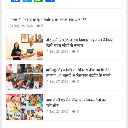
ac
w
h
h
e
itt
at
ar
भारत में मानवीय कृत्रिम गर्भाशय की लागत क्या आती है?
b
er
s
e
0
July 29, 2026
o
A
o
p
नीट यूजी 2026 उत्तीर्ण हिमाद्री महरा को कैबिनेट
मंत्री गणेश जोशी से सम्मान
k
p
0
July 28, 2026
भाकियू(सर्व) कांवडिया चिकित्सा-विश्राम शिविर
लगायेगा 31 जुलाई से जितेश्वर महादेव के सामने
0
July 27, 2026
धामी ने की श्रमिक मेडिकल मोबाइल वैनों का
फ्लैगऑफ
0
July 23, 2026