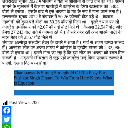
उत्तराखंड चुनाव 2022 में भाजपा ने यहां से आसानी से जीत दर्ज की थी। आमने-
सामने के मुकाबले में कैलाश गहतोड़ी ने कांग्रेस के हेमेश खर्कवाल को 5304
वोटों से हराया। इसके बाद से इसे भाजपा के गढ़ के रूप में माना जाने लगा है।
उत्तराखंड चुनाव 2022 में चंपावत में 50.26 फीसदी वोट पड़े थे। कैलाश
गहतोड़ी को कुल पड़े वोटों का 50.26 फीसदी मिला था। दूसरे स्थान पर रहे
कांग्रेस उम्मीदवार को 42.07 फीसदी वोट मिले थे। कैलाश 32,547 वोट और
हेमेश 27,243 वोट पाने में कामया रहे थे। तीसरे नंबर रही आम आदमी पार्टी के
मदन मेहर को 2557 वोट मिले थे।
चंपावत अल्मोड़ा संसदीय क्षेत्र के दायरे में आता है। यहां से अजय टाम्टा सांसद
हैं। अल्मोड़ा सीट पर अजय टाम्टा ने कांग्रेस के प्रदीप टाम्टा को 2,32,986
वोटों से हराया था। इससे माना जा रहा है कि इस सीट पर भाजपा को बढ़त मिल
सकती है। अंदरूनी खींचतान से जूझ रही कांग्रेस उन्हें किस प्रकार टक्कर दे
पाएगी, देखना दिलचस्प होगा।
Champawat Is Strong Stronghold Of Bjp Easy For
Pushkar Singh Dhami To Win From Here Know What
Is Equation
Post Views:
706
Facebook