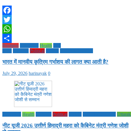
Facebook
Twitter
WhatsApp
Business
Education
Health
Life
Share
Style
National
Political
society
TECHNOLOGY
भारत में मानवीय कृत्रिम गर्भाशय की लागत क्या आती है?
July 29, 2026
harinayak
0
Education
Health
National
Political
society
TECHNOLOGY
Uttara
नीट यूजी 2026 उत्तीर्ण हिमाद्री महरा को कैबिनेट मंत्री गणेश जोशी