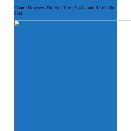
Dhami Deserves The Full Term, So Gahatodi Left The
Seat