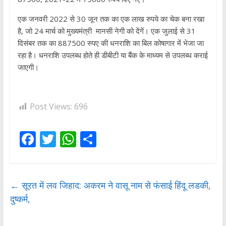
एक जनवरी 2022 से 30 जून तक का एक लाख रुपये का चेक बना रखा
है, जो 24 मार्च को मुख्यमंत्री मानसी नेगी को देंगें। एक जुलाई से 31
दिसंबर तक का 887500 रुपए की धनराशि का बिल कोषागार में भेजा जा
रहा है। धनराशि उपलब्ध होते ही डीबीटी या बैंक के माध्यम से उपलब्ध कराई
जाएगी।
Post Views:
696
F
T
W
S
ac
w
h
h
e
itt
at
ar
b
er
s
e
←
सूरत में लव जिहाद: अकरम ने वासू नाम से फंसाई हिंदू लडकी,
दुष्कर्म,
o
A
o
p