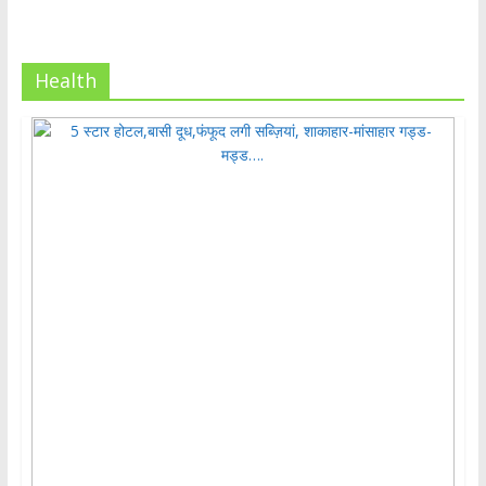
Health