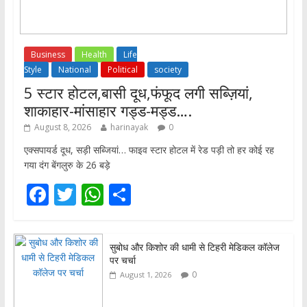
Business
Health
Life
Style
National
Political
society
5 स्टार होटल,बासी दूध,फंफूद लगी सब्ज़ियां,
शाकाहार-मांसाहार गड्ड-मड्ड….
August 8, 2026
harinayak
0
एक्सपायर्ड दूध, सड़ी सब्जियां… फाइव स्टार होटल में रेड पड़ी तो हर कोई रह
गया दंग बेंगलुरु के 26 बड़े
F
T
W
S
ac
w
h
h
e
itt
at
ar
सुबोध और किशोर की धामी से टिहरी मेडिकल कॉलेज
b
er
s
e
पर चर्चा
o
A
0
August 1, 2026
o
p