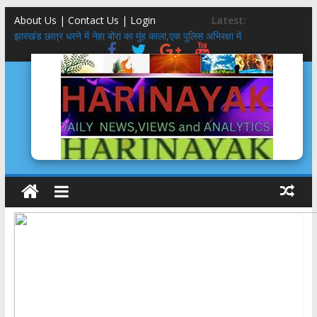
About Us | Contact Us |
Login
Latest:
झारखंड छात्र धरने में नेहा बोरा का मुंह काला,एक पुलिस अभिरक्षा में
तीलू रौतेली पुरस्कार 51 हजार से 75 हजार, आंगनबाड़ी कार्यकत्री पुरस्कार 51
हजार से 61 हजार: मुमं धामी
मिलेनियल्स गंवाने वाली कांग्रेस साध पायेगी GEN-Z?
5 स्टार होटल,बासी दूध,फंफूद लगी सब्ज़ियां, शाकाहार-मांसाहार गड्ड-मड्ड….
Social Media KYC : सोशल मीडिया के केवाईसी होने से क्या रुक सकते हैं
अपराध?