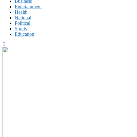
Business
Entertainment
Health
National
Political
Sports
Education