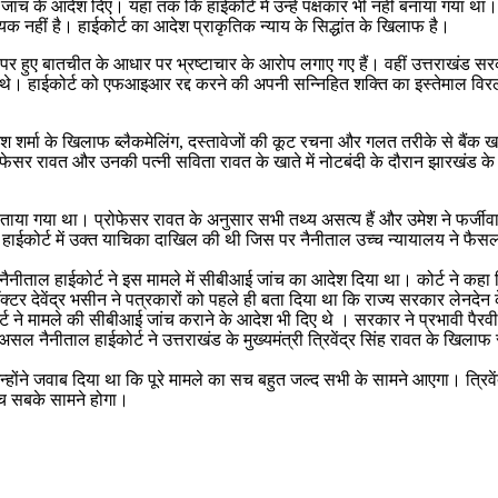
च के आदेश दिए। यहां तक कि हाईकोर्ट में उन्हें पक्षकार भी नहीं बनाया गया था। 
क नहीं है। हाईकोर्ट का आदेश प्राकृतिक न्याय के सिद्धांत के खिलाफ है।
स एप पर हुए बातचीत के आधार पर भ्रष्टाचार के आरोप लगाए गए हैं। वहीं उत्तराखंड 
ोप थे। हाईकोर्ट को एफआइआर रद्द करने की अपनी सन्निहित शक्ति का इस्तेमाल व
े में उमेश शर्मा के खिलाफ ब्लैकमेलिंग, दस्तावेजों की कूट रचना और गलत तरीके स
ोफेसर रावत और उनकी पत्नी सविता रावत के खाते में नोटबंदी के दौरान झारखं
न बताया गया था। प्रोफेसर रावत के अनुसार सभी तथ्य असत्य हैं और उमेश ने फर्जी
 हाईकोर्ट में उक्त याचिका दाखिल की थी जिस पर नैनीताल उच्‍च न्‍यायालय ने फैसला
 बाद नैनीताल हाईकोर्ट ने इस मामले में सीबीआई जांच का आदेश दिया था। कोर्ट ने कह
 डॉक्टर देवेंद्र भसीन ने पत्रकारों को पहले ही बता दिया था कि राज्य सरकार लेन
्ट ने मामले की सीबीआई जांच कराने के आदेश भी दिए थे । सरकार ने प्रभावी पैरव
असल नैनीताल हाईकोर्ट ने उत्तराखंड के मुख्यमंत्री त्रिवेंद्र सिंह रावत के खि
 तो उन्होंने जवाब दिया था कि पूरे मामले का सच बहुत जल्द सभी के सामने आएगा। 
सच सबके सामने होगा।