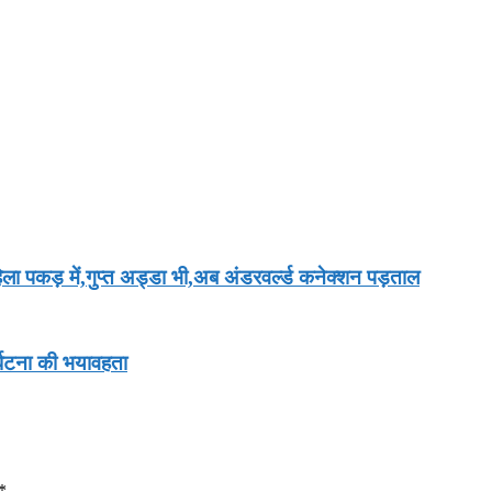
ा पकड़ में,गुप्त अड्डा भी,अब अंडरवर्ल्ड कनेक्शन पड़ताल
र्घटना की भयावहता
*