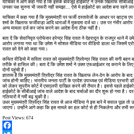
याचिका में आगे कहा गया है कि इसके बावजूद हाईकोर्ट ने उनके खिलाफ सीबीआई जां
उनका पक्ष सुनना भी जरूरी नहीं समझा… ऐसे मे हाईकोर्ट का आदेश बना रहने लाय
याचिका में कहा गया है कि मुख्यमंत्री पर फर्जी दस्तावेजों के आधार पर व्‍हाट्
शर्मा के खिलाफ फर्जीवाड़ा आदि धाराओं में मुकदमा दर्ज था। उस पर गंभीर आर
अन्य मामला दर्ज कर जांच करने का आदेश देना ठीक नहीं है।
बता दें कि सेवानिवृत प्रोफेसर हरेन्द्र सिंह रावत ने देहरादून के राजपुर थान
आरोप लगाया गया था कि उमेश ने सोशल मीडिया पर वीडियो डाला था जिसमें प्र
रावत को देने को कहा गया।
कथित वीडियो में सविता रावत को मुख्यमंत्री त्रिवेन्द्र सिंह रावत की सगी बह
तरीके से हासिल की। बता दें कि उमेश शर्मा ने उक्‍त एफआईआर रद्द कराने के लिए
दोनों पहुंची हैं।
ज्ञातव्य है कि मुख्यमंत्री त्रिवेंद्र सिंह रावत के खिलाफ लेन-देन के आरोप के
जांच होनी चाहिए। भारतीय जनता पार्टी के प्रदेश उपाध्यक्ष एवं मीडिया प्रभारी
को लेकर सुप्रीम कोर्ट में एसएलपी दाखिल करने की तैयार है। इससे पहले हाईकोर
हाईकोर्ट के सीबीआई जांच वाले आदेश के बाद चर्चाओं का दौर शुरू हो गया है। दर
गलियारों में गर्मी बढ़ चुकी है।
उधर मुख्यमंत्री त्रिवेंद्र सिंह रावत से आज मीडिया ने इस बारे में सवाल पूछा
जाएगा। उन्होंने आगे कहा कि इस मामले का हल कोर्ट से ही निकलेगा और तभी 
Post Views:
674