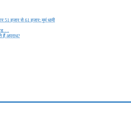
ार 51 हजार से 61 हजार: मुमं धामी
मड्ड….
 हैं अपराध?