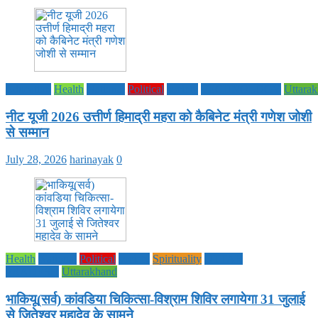
Education
Health
National
Political
society
TECHNOLOGY
Uttara
नीट यूजी 2026 उत्तीर्ण हिमाद्री महरा को कैबिनेट मंत्री गणेश जोशी
से सम्मान
July 28, 2026
harinayak
0
Health
National
Political
society
Spirituality
UTTAR
PRADESH
Uttarakhand
भाकियू(सर्व) कांवडिया चिकित्सा-विश्राम शिविर लगायेगा 31 जुलाई
से जितेश्वर महादेव के सामने