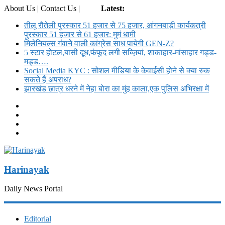
About Us | Contact Us |
Login
Latest:
तीलू रौतेली पुरस्कार 51 हजार से 75 हजार, आंगनबाड़ी कार्यकत्री
पुरस्कार 51 हजार से 61 हजार: मुमं धामी
मिलेनियल्स गंवाने वाली कांग्रेस साध पायेगी GEN-Z?
5 स्टार होटल,बासी दूध,फंफूद लगी सब्ज़ियां, शाकाहार-मांसाहार गड्ड-
मड्ड….
Social Media KYC : सोशल मीडिया के केवाईसी होने से क्या रुक
सकते हैं अपराध?
झारखंड छात्र धरने में नेहा बोरा का मुंह काला,एक पुलिस अभिरक्षा में
Harinayak
Daily News Portal
Editorial