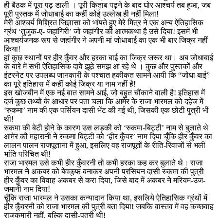
ही बैठक में पूरा पढ़ डाली । पूरी किताब पढ़ने के बाद घोर आश्चर्य तब हुआ, जब
पूरी पुस्तक में जोधाबाई का कहीं कोई उल्लेख ही नहीं मिला!
मेरी आश्चर्य मिश्रित जिज्ञासा को भांपते हुए मेरे मित्र ने एक अन्य ऐतिहासिक
ग्रंथ ‘तुजुक-ए- जहांगिरी’ जो जहांगीर की आत्मकथा है उसे दिया! इसमें भी
आश्चर्यजनक रूप से जहांगीर ने अपनी मां जोधाबाई का एक भी बार जिक्र नहीं
किया!
हां कुछ स्थानों पर हीर कुँवर और हरका बाई का जिक्र जरूर था। अब जोधाबाई
के बारे में सभी ऐतिहासिक दावे झूठे समझ आ रहे थे । कुछ और पुस्तकों और
इंटरनेट पर उपलब्ध जानकारी के पश्चात हकीकत सामने आयी कि “जोधा बाई”
का पूरे इतिहास में कहीं कोई जिक्र या नाम नहीं है!
इस खोजबीन में एक नई बात सामने आई, जो बहुत चौंकाने वाली है! इतिहास में
दर्ज कुछ तथ्यों के आधार पर पता चला कि आमेर के राजा भारमल को दहेज में
‘रुकमा’ नाम की एक पर्सियन दासी भेंट की गई थी, जिसकी एक छोटी पुत्री भी
थी!
रुकमा की बेटी होने के कारण उस लड़की को ‘रुकमा-बिट्टी’ नाम से बुलाते थे
आमेर की महारानी ने रुकमा बिट्टी को ‘हीर कुँवर’ नाम दिया चूँकि हीर कुँवर का
लालन पालन राजपूताना में हुआ, इसलिए वह राजपूतों के रीति-रिवाजों से भली
भांति परिचित थी!
राजा भारमल उसे कभी हीर कुँवरनी तो कभी हरका कह कर बुलाते थे। राजा
भारमल ने अकबर को बेवकूफ बनाकर अपनी परसियन दासी रुकमा की पुत्री
हीर कुँवर का विवाह अकबर से करा दिया, जिसे बाद में अकबर ने मरियम-उज-
जमानी नाम दिया!
चूँकि राजा भारमल ने उसका कन्यादान किया था, इसलिये ऐतिहासिक ग्रंथों में
हीर कुँवरनी को राजा भारमल की पुत्री बता दिया! जबकि वास्तव में वह कच्छवाह
राजकुमारी नहीं, बल्कि दासी-पुत्री थी!