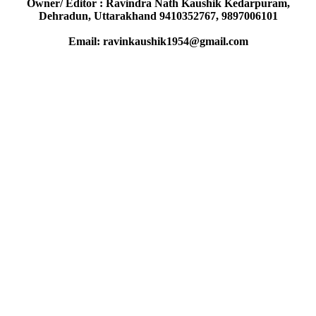
Owner/ Editor : Ravindra Nath Kaushik Kedarpuram,
Dehradun, Uttarakhand 9410352767, 9897006101
Email: ravinkaushik1954@gmail.com