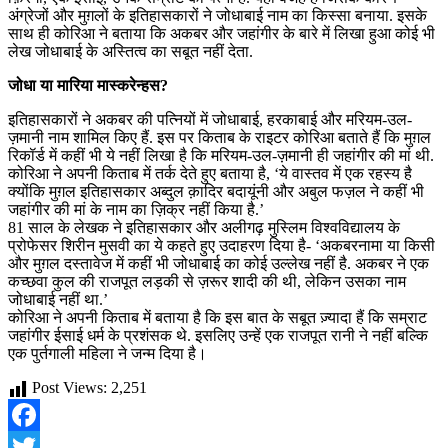
अंग्रेजों और मुग़लों के इतिहासकारों ने जोधाबाई नाम का किस्सा बनाया. इसके
साथ ही कोरिआ ने बताया कि अकबर और जहांगीर के बारे में लिखा हुआ कोई भी
लेख जोधाबाई के अस्तित्व का सबूत नहीं देता.
जोधा या मारिया मास्करेन्हस?
इतिहासकारों ने अकबर की पत्नियों में जोधाबाई, हरकाबाई और मरियम-उल-
ज़मानी नाम शामिल किए हैं. इस पर किताब के राइटर कोरिआ बताते हैं कि मुग़ल
रिकॉर्ड में कहीं भी ये नहीं लिखा है कि मरियम-उल-ज़मानी ही जहांगीर की मां थी.
कोरिआ ने अपनी किताब में तर्क देते हुए बताया है, ‘ये वास्तव में एक रहस्य है
क्योंकि मुग़ल इतिहासकार अब्दुल क़ादिर बदायूंनी और अबुल फज़ल ने कहीं भी
जहांगीर की मां के नाम का ज़िक्र नहीं किया है.’
81 साल के लेखक ने इतिहासकार और अलीगढ़ मुस्लिम विश्वविद्यालय के
प्रोफेसर शिरीन मुसवी का ये कहते हुए उदाहरण दिया है- ‘अकबरनामा या किसी
और मुग़ल दस्तावेज में कहीं भी जोधाबाई का कोई उल्लेख नहीं है. अकबर ने एक
कच्छवा कुल की राजपूत लड़की से ज़रूर शादी की थी, लेकिन उसका नाम
जोधाबाई नहीं था.’
कोरिआ ने अपनी किताब में बताया है कि इस बात के सबूत ज़्यादा हैं कि सम्राट
जहांगीर ईसाई धर्म के प्रशंसक थे. इसलिए उन्हें एक राजपूत रानी ने नहीं बल्कि
एक पुर्तगाली महिला ने जन्म दिया है।
Post Views:
2,251
Facebook