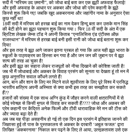
सदी में “मरियम उद ज़मानी”, को जोधा बाई बता कर एक झूठी अफवाह फैलाई!
और इसी अफवाह के आधार पर अकबर और जोधा की प्रेम कहानी के झूठे
किस्से शुरू किये गए! जबकि खुद अकबरनामा और जहांगीर नामा के अनुसार ऐसा
कुछ नहीं था!
18वीं सदी में मरियम को हरखा बाई का नाम देकर हिन्दू बता कर उसके मान सिंह
की बेटी होने का झूठा पहचान शुरू किया गया। फिर 18 वीं सदी के अंत में एक
ब्रिटिश लेखक जेम्स टॉड ने अपनी किताब “एनालिसिस एंड एंटीक्स ऑफ़
राजस्थान” में मरियम से हरखा बाई बनी इसी रानी को जोधा बाई बताना शुरू कर
दिया!
और इस तरह ये झूठ आगे जाकर इतना प्रबल हो गया कि आज यही झूठ भारत के
स्कूलों के पाठ्यक्रम का हिस्सा बन गया है और जन जन की जुबान पर ये झूठ
सत्य की तरह आ चुका है!
और इसी झूठ का सहारा लेकर राजपूतों को नीचा दिखाने की कोशिश जाती है!
जब भी मैं जोधाबाई और अकबर के विवाह प्रसंग को सुनता या देखता हूं तो मन में
कुछ अनुत्तरित सवाल कौंधने लगते हैं!
आन, बान और शान के लिए मर मिटने वाले शूरवीरता के लिए पूरे विश्व में प्रसिद्ध
भारतीय क्षत्रिय अपनी अस्मिता से क्या कभी इस तरह का समझौता कर सकते
हैं??
हजारों की संख्या में एक साथ अग्नि कुंड में जौहर करने वाली क्षत्राणियों में से
कोई स्वेच्छा से किसी मुगल से विवाह कर सकती हैं???? जोधा और अकबर की
प्रेम कहानी पर केंद्रित अनेक फिल्में और टीवी धारावाहिक मेरे मन की टीस को
और ज्यादा बढ़ा देते हैं!
अब जब यह पीड़ा असहनीय हो गई तो एक दिन इस प्रसंग में इतिहास जानने की
जिज्ञासा हुई तो पास के पुस्तकालय से अकबर के दरबारी ‘अबुल फजल’ द्वारा
लिखित ‘अकबरनामा’ निकाल कर पढ़ने के लिए ले आया, उत्सुकतावश उसे एक