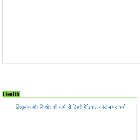
Health