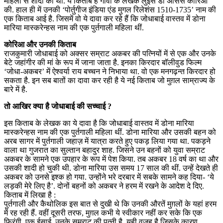
महिला से शादी की थी. ये किताब है गोवा के लेखक लुइस डी असिस कोरिआ
की. हाल ही में उनकी ‘पोर्तुगीज इंडिया एंड मुगल रिलेशंस 1510-1735’ नाम की
एक किताब आई है. जिसमें वो ये दावा कर रहे हैं कि जोधाबाई वास्तव में डोना
मारिया मास्करेन्हस नाम की एक पुर्तगाली महिला थीं.
कोरिआ और उनकी किताब
राजकुमारी जोधाबाई को अक्सर सम्राट अकबर की पत्नियों में से एक और उनके
बेटे जहांगीर की मां के रूप में जाना जाता है. इनका किरदार बॉलीवुड फिल्म
‘जोधा-अकबर’ में ऐश्वर्या राय बच्चन ने निभाया था. वो एक मनगढ़न्त किरदार हो
सकता है. इन सब बातों का दावा कर रही है ये नई किताब जो मुग़ल साम्राज्य के
बारे में है.
तो आखिर क्या है जोधाबाई की सच्चाई ?
इस किताब के लेखक का ये दावा है कि जोधाबाई वास्तव में डोना मारिया
मास्करेन्हस नाम की एक पुर्तगाली महिला थीं. डोना मारिया और उसकी बहन को
अरब सागर में पुर्तगाली जहाज़ में यात्रा करते हुए पकड़ लिया गया था. पकड़ने
वाला था गुजरात का सुल्तान बहादुर शाह. जिसने उन बहनों को युवा सम्राट
अकबर के सामने एक उपहार के रूप में पेश किया. तब अकबर 18 वर्ष का था और
उसकी शादी हो चुकी थी. डोना मारिया उस समय 17 साल की थीं. उन्हें देखते ही
अकबर को उनसे इश्क हो गया. उन्होंने भरे दरबार में सबके सामने कह दिया- ‘ये
लड़की मेरे लिए है’. दोनों बहनों को अकबर ने हरम में रखने के आदेश दे दिए.
किताब में लिखा है :
पुर्तगाली और कैथोलिक इस बात से दुखी थे कि उनकी औरतें मुग़लों के यहां हरम
में रह रही हैं. वहीं दूसरी तरफ, मुग़ल कभी ये स्वीकार नहीं कर सके कि एक
फ़िरंगी, एक ईसाई, उनके सम्राट की पत्नी है. यही वजह है जिसके कारण