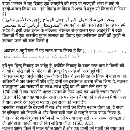
राजा भारमल ने यह विवाह एक समझौते की तरह या राजपूती भाषा में कहें तो
हल्दी-चन्दन किया था। इस विवाह के विषय में अरब में बहुत सी किताबों में लिखा
है!
(“ونحن في شك حول أكبر أو جعل الزواج راجبوت الأميرة في
هندوستان آرياس كذبة لمجلس”) हम यकीन नहीं करते इस निकाह पर हमें
संदेह है, इसी तरह ईरान के मल्लिक नेशनल संग्रहालय एन्ड लाइब्रेरी में रखी
किताबों में एक भारतीय मुगल शासक का विवाह एक परसियन दासी की पुत्री से
करवाए जाने की बात लिखी है!
‘अकबर-ए-महुरियत’ में यह साफ-साफ लिखा है कि (ہم راجپوت شہزادی
یا اکبر کے بارے میں شک میں ہیں)
हमें इस हिन्दू निकाह पर संदेह है, क्योंकि निकाह के वक्त राजभवन में किसी की
आखों में आँसू नहीं थे और ना ही हिन्दू गोद भराई की रस्म हुई थी!
सिक्ख धर्म गुरू अर्जुन और गुरू गोविन्द सिंह ने इस विवाह के विषय में कहा था कि
क्षत्रियों ने अब तलवारों और बुद्धि दोनों का इस्तेमाल करना सीख लिया है, मतलब
राजपूताना अब तलवारों के साथ-साथ बुद्धि का भी काम लेने लगा है!
17वी सदी में जब ‘परसी’ भारत भ्रमण के लिये आये तब अपनी रचना ”परसी
तित्ता” में लिखा “यह भारतीय राजा एक परसियन वैश्या को सही हरम में भेज रहा
है अत: हमारे देव (अहुरा मझदा) इस राजा को स्वर्ग दें”!
भारतीय राजाओं के दरबारों में राव और भाटों का विशेष स्थान होता था, वे राजा
के इतिहास को लिखते थे और विरदावली गाते थे उन्होंने साफ साफ लिखा है-
”गढ़ आमेर आयी तुरकान फौज ले ग्याली पसवान कुमारी ,राण राज्या राजपूता ले
ली इतिहासा पहली बार ले बिन लड़िया जीत! (1563 AD)
मतलब आमेर किले में मुगल फौज आती है और एक दासी की पुत्री को ब्याह कर