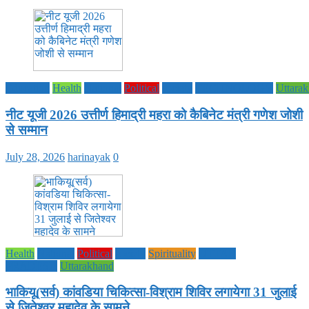
Education
Health
National
Political
society
TECHNOLOGY
Uttara
नीट यूजी 2026 उत्तीर्ण हिमाद्री महरा को कैबिनेट मंत्री गणेश जोशी
से सम्मान
July 28, 2026
harinayak
0
Health
National
Political
society
Spirituality
UTTAR
PRADESH
Uttarakhand
भाकियू(सर्व) कांवडिया चिकित्सा-विश्राम शिविर लगायेगा 31 जुलाई
से जितेश्वर महादेव के सामने