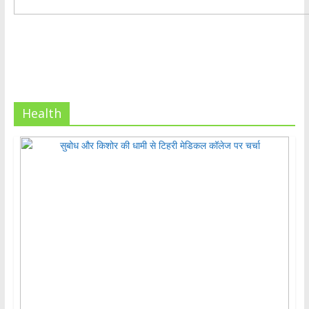
Health