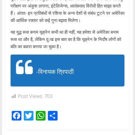
परीक्षण पर अंकुश लगाना, इंटेलिजेन्स, आतंकवाद विरोधी हित साझा करते
हैं। अंततः इन प्रतिबंधों से रशिया के अन्य देशों से संबंध टूटने पर अमेरिका
की आर्थिक रफ़्तार को कई गुना बढ़ावा मिलेगा।
यह युद्ध रूस बनाम यूक्रेन कभी था ही नहीं, यह हमेशा से अमेरिका बनाम
रूस था और है, लेकिन दुःख इस बात का है कि यूक्रेन के निर्दोष लोगों को
बलि का बकरा बनाया जा चुका है।
-विनायक त्रिपाठी
Post Views:
703
F
T
W
S
ac
w
h
h
e
itt
at
ar