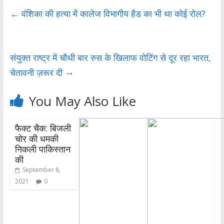
b
er
s
e
←
वंशिका की हत्या में कालेज विभागीय हैड का भी था कोई रोल?
o
A
o
p
संयुक्त राष्ट्र में चौथी बार रुस के खिलाफ वोटिंग से दूर रहा भारत,
k
p
→
चेतावनी ज़रूर दी
You May Also Like
फैक्ट चैक: बिजली
चोर की धमकी
निकली पाकिस्तान
की
September 8,
2021
0