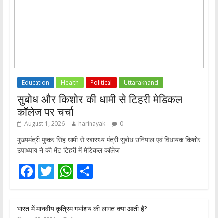
Education
Health
Political
Uttarakhand
सुबोध और किशोर की धामी से टिहरी मेडिकल
कॉलेज पर चर्चा
August 1, 2026
harinayak
0
मुख्यमंत्री पुष्कर सिंह धामी से स्वास्थ्य मंत्री सुबोध उनियाल एवं विधायक किशोर
उपाध्याय ने की भेंट टिहरी में मेडिकल कॉलेज
F
T
W
S
ac
w
h
h
e
itt
at
ar
भारत में मानवीय कृत्रिम गर्भाशय की लागत क्या आती है?
b
er
s
e