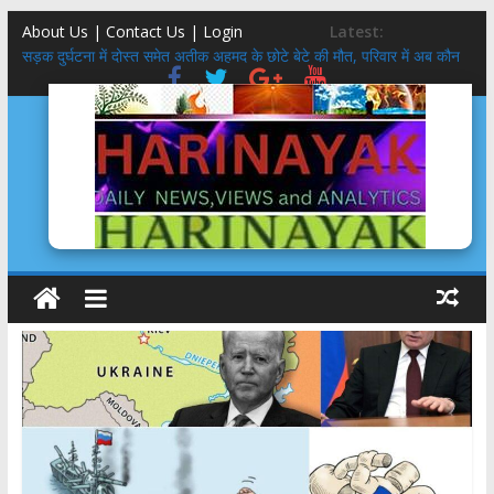
About Us | Contact Us |
Login
Latest:
सड़क दुर्घटना में दोस्त समेत अतीक अहमद के छोटे बेटे की मौत, परिवार में अब कौन
कहां
उत्तराखंड कांग्रेस गठन:
गुप्ता का अंतिम संस्कार करने वाले आश्रम ने बेटियों के 5100₹ भी लौटाये
डॉलर के सामने रुपया क्यों गिर रहा है ? कारण और इतिहास
उत्तराखंड SIR: 24 लाख में से 19 लाख नोटिस BLO से वोटर तक