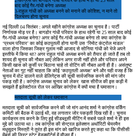
2-कांग्रेस की बागडोर गांधी परिवार के हाथ में ही या 25 साल
बाद कोई गैर-गांधी बनेगा अध्यक्ष
3-राहुल गांधी को अध्यक्ष बनने को मनाने की कोशिश, न माने तो
दिलचस्प होगा चुनाव
नई दिल्ली 04 सितंबर : अगले महीने कांग्रेस अध्यक्ष का चुनाव है। पार्टी
निर्णायक मोड़ पर है। बागडोर गांधी परिवार के हाथ रहेगी या 25 साल बाद कोई
गैर-गांधी अध्यक्ष बनेगा? अगर कोई गैर-गांधी अध्यक्ष बनेगा तो क्या कांग्रेस के
‘प्रथम परिवार’ का कोई कठपुतली होगा यानी उस ‘रिमोट कंट्रोल माडल’
वाला होगा जिसका जिक्र गुलाम नबी आजाद से सोनिया गांधी को भेजे अपने
इस्तीफे में किया था? अगर राहुल गांधी अध्यक्ष बनने को तैयार हो जाते हैं तब तो
शायद ही चुनाव की नौबत आए लेकिन अगर राजी नहीं होते और परिवार अपने
किसी खास को कुर्सी पर बिठाना चाहे तो वोटिंग की नौबत आनी ही है। असंतुष्ट
नेताओं का गुट नहीं चाहता कि कोई ‘कठपुतली अध्यक्ष’ बने और यही वजह है कि
चुनाव में वोट डालने वाले डेलिगेट्स की सूची सार्वजनिक करने की मांग जोर
पकड़ रही है। कांग्रेस अध्यक्ष चुनाव को लेकर खास सीरीज की इस कड़ी में
समझते हैं इलेक्टोरल रोल पर आखिर कांग्रेस में क्यों मचा है घमासान।
मतदाता सूची को लेकर घमासान
मतदाता सूची को सार्वजनिक करने की जो मांग आनंद शर्मा ने कांग्रेस वर्किंग
कमिटी की बैठक में उठाई थी, वह लगातार जोर पकड़ती दिख रही है। चुनाव
कार्यक्रम तय करने के लिए हुई सीडब्लूसी मीटिंग में सबसे पहले शर्मा ने ही इस
मुद्दे को उठाया था। तब कांग्रेस की सेन्ट्रल इलेक्शन अथॉरिटी चेयरमैन
मधुसूदन मिस्त्री ने तुरंत ही इस मांग को खारिज करते हुए कहा था कि पीसीसी
मेंबर्स की लिस्ट स्टेट हेडक्वॉर्टर्स में मौजूद हैं।