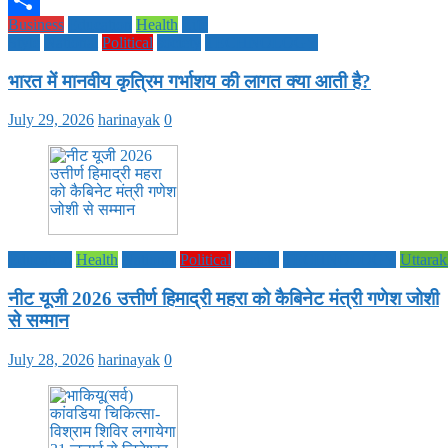
Business
Education
Health
Life
Share
Style
National
Political
society
TECHNOLOGY
भारत में मानवीय कृत्रिम गर्भाशय की लागत क्या आती है?
July 29, 2026
harinayak
0
Education
Health
National
Political
society
TECHNOLOGY
Uttara
नीट यूजी 2026 उत्तीर्ण हिमाद्री महरा को कैबिनेट मंत्री गणेश जोशी
से सम्मान
July 28, 2026
harinayak
0