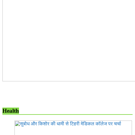
Health