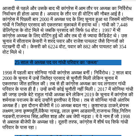
आजादी से पहले और उसके बाद भी कांग्रेस में आम तौर पर अध्यक्ष का निर्विरोध
निर्वाचन ही होता आया है। अपवाद के तौर पर ही वोटिंग की नौबत आई है।
कांग्रेस में पिछली बार 2000 में अध्यक्ष पद के लिए चुनाव हुआ था जिसमें सोनिया
गांधी ने जितेंद्र प्रसाद को एकतरफा मुकाबले में हराया था। गांधी को 7,448
डेलिगेट्स के वोट मिले थे जबकि प्रसाद को सिर्फ 94 वोट। 1997 में भी
कांग्रेस अध्यक्ष के लिए वोटिंग हुई थी और तब दो से ज्यादा कैंडिडेट थे। उस
चुनाव में सीताराम केसरी ने शरद पवार और राजेश पायलट जैसे दिग्गजों को
पटखनी दी थी। केसरी को 6224 वोट, पवार को 882 और पायलट को 354
वोट मिले थे।
25 साल से अध्यक्ष पद पर गांधी परिवार का ‘कब्जा’
1998 में पहली बार सोनिया गांधी कांग्रेस अध्यक्ष बनीं। निर्विरोध। 2 साल बाद
2000 के चुनाव में उन्हें जितेंद्र प्रसाद से चुनौती मिली लेकिन चुनाव में
एकतरफा जीत हासिल की। तब से ही कांग्रेस अध्यक्ष का पद लगातार गांधी
परिवार के पास ही है। उन्हें कभी कोई चुनौती नहीं मिली। 2017 में सोनिया गांधी
की जगह उनके बेटे राहुल गांधी अध्यक्ष बने लेकिन 2019 के चुनाव में कांग्रेस की
शर्मनाक पराजय के बाद उन्होंने इस्तीफा दे दिया। तब से सोनिया गांधी अंतरिम
अध्यक्ष हैं। इस दौरान बीजेपी में 10 अध्यक्ष बदल गए। कुशाभाऊ ठाकरे,बंगारू
लक्ष्मण,जना कृष्णमूर्ति,वेंकैया नायडू, लाल कृष्ण आडवाणी,राजनाथ सिंह,नितिन
गडकरी,राजनाथ सिंह,अमित शाह और अब जेपी नड्डा। ये वे नाम हैं जो 1998
से अबतक बीजेपी के अध्यक्ष रहे। दूसरी तरफ, कांग्रेस में शीर्ष पद सिर्फ गांधी
परिवार के पास रहा।