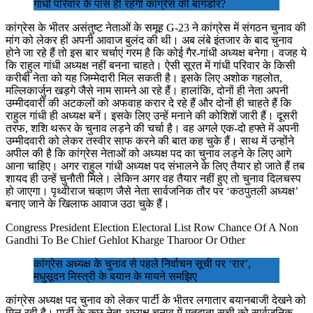
गांधी परिवार के पास ही रहेगी कांग्रेस की बागडोर?
कांग्रेस के भीतर असंतुष्ट नेताओं के समूह G-23 ने कांग्रेस में संगठन चुनाव की
मांग को लेकर ही अपनी आवाज बुलंद की थी। अब लंबे इंतजार के बाद चुनाव
होने जा रहे हैं तो इस बार चर्चाएं गरम है कि कोई गैर-गांधी अध्यक्ष बनेगा। वजह ये
कि राहुल गांधी अध्यक्ष नहीं बनना चाहते। ऐसी सूरत में गांधी परिवार के किसी
करीबी नेता को यह जिम्मेदारी मिल सकती है। इसके लिए अशोक गहलोत,
मल्लिकार्जुन खड़गे जैसे नाम सामने आ रहे हैं। हालांकि, दोनों ही नेता अपनी
उम्मीदवारीं की अटकलों को अफवाह करार दे रहे हैं और दोनों ही चाहते हैं कि
राहुल गांधी ही अध्यक्ष बनें। इसके लिए उन्हें मनाने की कोशिशें जारी हैं। दूसरी
तरफ, शशि थरूर के चुनाव लड़ने की चर्चा है। वह अगले एक-दो हफ्ते में अपनी
उम्मीदवारी को लेकर तस्वीर साफ करने की बात कह चुके हैं। साथ में उन्होंने
अपील की है कि कांग्रेस नेताओं को अध्यक्ष पद का चुनाव लड़ने के लिए आगे
आना चाहिए। अगर राहुल गांधी अध्यक्ष पद संभालने के लिए तैयार हो जाते हैं तब
शायद ही उन्हें चुनौती मिले। लेकिन अगर वह तैयार नहीं हुए तो चुनाव दिलचस्प
हो जाएगा। पृथ्वीराज चव्हाण जैसे नेता सार्वजनिक तौर पर ‘कठपुतली अध्यक्ष’
बनाए जाने के खिलाफ आवाज उठा चुके हैं।
Congress President Election Electoral List Row Chance Of A Non
Gandhi To Be Chief Gehlot Kharge Tharoor Or Other
कांग्रेस अध्यक्ष के चुनाव से पहले निर्वाचन सूची पर ‘रार’,
मधुसूदन मिस्त्री के बयान के मायने समझिए
कांग्रेस अध्यक्ष पद चुनाव को लेकर पार्टी के भीतर लगातार बयानबाजी देखने को
मिल रही है। पार्टी के कुछ नेता अध्यक्ष चुनाव में मतदाता सूची को सार्वजनिक