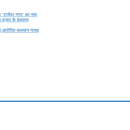
े ‘राजेंद्र नगर’ का नाम
0 हज़ार के बंधपत्र
ली,आरोपित सलमान गायब