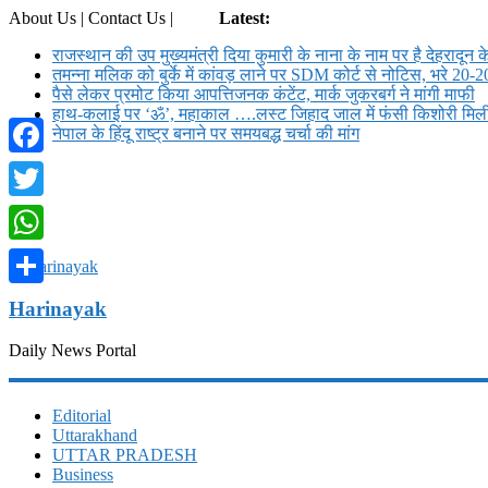
About Us | Contact Us |
Login
Latest:
राजस्थान की उप मुख्यमंत्री दिया कुमारी के नाना के नाम पर है देहरादून क
तमन्ना मलिक को बुर्के में कांवड़ लाने पर SDM कोर्ट से नोट‍िस, भरे 20-2
पैसे लेकर प्रमोट क‍िया आपत्तिजनक कंटेंट, मार्क जुकरबर्ग ने मांगी माफी
हाथ-कलाई पर ‘ॐ’, महाकाल ….लस्ट जिहाद जाल में फंसी किशोरी मि
नेपाल के हिंदू राष्ट्र बनाने पर समयबद्ध चर्चा की मांग
Facebook
Twitter
WhatsApp
Share
Harinayak
Daily News Portal
Editorial
Uttarakhand
UTTAR PRADESH
Business