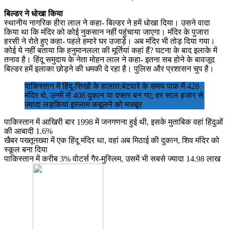
बिल्डर ने धोखा किया
स्थानीय नागरिक हीरा लाल ने कहा- बिल्डर ने हमें धोखा दिया। उसने वादा
किया था कि मंदिर को कोई नुकसान नहीं पहुंचाया जाएगा। मंदिर के पुजारा
हरसी ने रोते हुए कहा- पहले हमारे घर उजाड़े। अब मंदिर भी तोड़ दिया गया।
कोई ये नहीं बताया कि हनुमानलला की मूर्तियां कहां हैं? घटना के बाद इलाके में
तनाव है। हिंदू समुदाय के नेता मोहन लाल ने कहा- इतना सब होने के बावजूद
बिल्डर हमें इलाका छोड़ने की धमकी दे रहा है। पुलिस और प्रशासन चुप है।
पाकिस्तान में हिंदू-सिखों के हालात:बंटवारे के समय पाक में 428
मंदिर थे, उनमें से 408 दुकान या दफ्तर बन गए; हर साल हजार से
ज्यादा लड़कियां इस्लाम कबूलने को मजबूर
पाकिस्तान में आखिरी बार 1998 में जनगणना हुई थी, इसके मुताबिक वहां हिंदुओं
की आबादी 1.6%
खैबर पख्तूनख्वा में एक हिंदू मंदिर था, वहां अब मिठाई की दुकान, शिव मंदिर को
स्कूल बना दिया
पाकिस्तान में करीब 3% वोटर्स गैर-मुस्लिम, उसमें भी सबसे ज्यादा 14.98 लाख