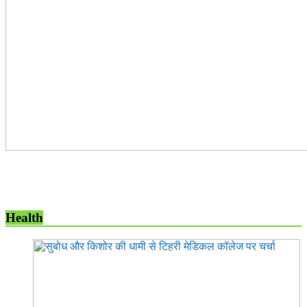
Health