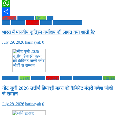
Twitter
WhatsApp
Business
Education
Health
Life
Share
Style
National
Political
society
TECHNOLOGY
भारत में मानवीय कृत्रिम गर्भाशय की लागत क्या आती है?
July 29, 2026
harinayak
0
Education
Health
National
Political
society
TECHNOLOGY
Uttara
नीट यूजी 2026 उत्तीर्ण हिमाद्री महरा को कैबिनेट मंत्री गणेश जोशी
से सम्मान
July 28, 2026
harinayak
0