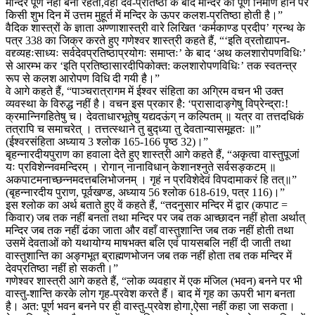
मन्दिर पूर्ण नहीं बना रहता,वहाँ देव-प्रतिष्ठा के बाद मन्दिर का पूर्ण निर्माण होने पर
किसी शुभ दिन में उत्तम मुहूर्त में मन्दिर के ऊपर कलश-प्रतिष्ठा होती है।”
वैदिक शास्त्रों के ज्ञाता अण्णाशास्त्री वारे लिखित ‘कर्मकाण्ड प्रदीप’ ग्रन्थ के
पत्र 338 का जिक्र करते हुए गणेश्वर शास्त्री कहते हैं, “‘इति व्रतोद्यापन-
वद्द्व्यहःसाध्यः सर्वदेवप्रतिष्ठाप्रयोगः समाप्तः’ के बाद ‘अथ कलशारोपणविधिः’
से आरम्भ कर ‘इति प्रतिष्ठासारदीपिकोक्त: कलशारोपणविधिः’ तक स्वतन्त्र
रूप से कलश आरोपण विधि दी गयी है।”
वे आगे कहते हैं, “पाञ्चरात्रागम में ईश्वर संहिता का अग्रिम वचन भी उक्त
व्यवस्था के विरुद्ध नहीं है। वचन इस प्रकार है: ‘प्रासादाङ्गेषु विप्रेन्द्राः!
क्रमान्निगहितेषु च। देवताधारभूतेषु यद्यदऊंग् न कल्पितम् ॥ यत्र वा तत्तदधिकं
तत्रापि च समाचरेत् । तत्तत्स्थाने तु बुद्ध्या तु देवतान्यासमूहतः ॥”
(ईश्वरसंहिता अध्याय 3 श्लोक 165-166 पृष्ठ 32)।”
बृहन्नारदीयपुराण का हवाला देते हुए शास्त्री आगे कहते हैं, “अकृत्वा वास्तुपूजां
यः प्रविशेन्नवमन्दिरम् । रोगान् नानाविधान् केशानश्नुते सर्वसङ्कटम् ॥
अकपाटमनाच्छन्नमदत्तबलिभोजनम् । गृहं न प्रविशेदेवं विपदामाकरं हि तत्॥”
(बृहन्नारदीय पुराण, पूर्वखण्ड, अध्याय 56 श्लोक 618-619, पत्र 116)।”
इस श्लोक का अर्थ बताते हुए वें कहते हैं, “तदनुसार मन्दिर में द्वार (कपाट =
किवार) जब तक नहीं बनता तथा मन्दिर पर जब तक आच्छादन नहीं होता अर्थात्
मन्दिर जब तक नहीं ढंका जाता और वहाँ वास्तुशान्ति जब तक नहीं होती तथा
उसमें देवताओं को यथायोग्य माषभक्त बलि एवं पायसबलि नहीं दी जाती तथा
वास्तुशान्ति का अङ्गभूत ब्राह्मणभोजन जब तक नहीं होता तब तक मन्दिर में
देवप्रतिष्ठा नहीं हो सकती।”
गणेश्वर शास्त्री आगे कहते हैं, “लोक व्यवहार में एक मंजिल (भवन) बनने पर भी
वास्तु-शान्ति करके लोग गृह-प्रवेश करते हैं। बाद में गृह का ऊपरी भाग बनता
है। अत: पूर्ण भवन बनने पर ही वास्तु-प्रवेश होगा,ऐसा नहीं कहा जा सकता।