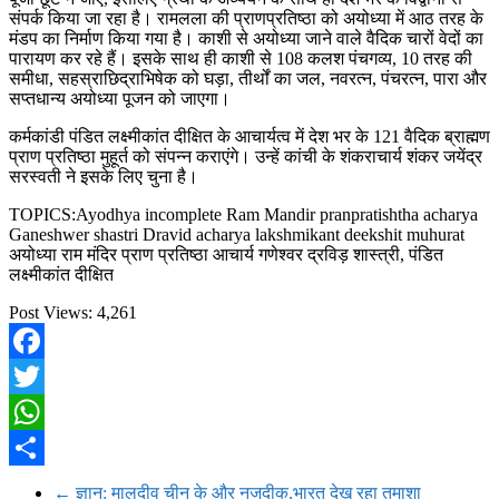
संपर्क किया जा रहा है। रामलला की प्राणप्रतिष्ठा को अयोध्या में आठ तरह के
मंडप का निर्माण किया गया है। काशी से अयोध्या जाने वाले वैदिक चारों वेदों का
पारायण कर रहे हैं। इसके साथ ही काशी से 108 कलश पंचगव्य, 10 तरह की
समीधा, सहस्राछिद्राभिषेक को घड़ा, तीर्थों का जल, नवरत्न, पंचरत्न, पारा और
सप्तधान्य अयोध्या पूजन को जाएगा।
कर्मकांडी पंडित लक्ष्मीकांत दीक्षित के आचार्यत्व में देश भर के 121 वैदिक ब्राह्मण
प्राण प्रतिष्ठा मुहूर्त को संपन्न कराएंगे। उन्हें कांची के शंकराचार्य शंकर जयेंद्र
सरस्वती ने इसके लिए चुना है।
TOPICS:Ayodhya incomplete Ram Mandir pranpratishtha acharya
Ganeshwer shastri Dravid acharya lakshmikant deekshit muhurat
अयोध्या राम मंदिर प्राण प्रतिष्ठा आचार्य गणेश्वर द्रविड़ शास्त्री, पंडित
लक्ष्मीकांत दीक्षित
Post Views:
4,261
Facebook
Twitter
WhatsApp
Share
←
ज्ञान: मालदीव चीन के और नजदीक,भारत देख रहा तमाशा