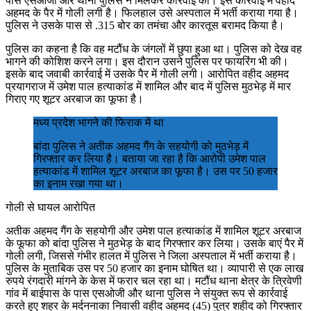
पास एसओजी और थाना पुलिस ने मिलकर कार्रवाई की। इस कार्रवाई में वहीद
अहमद के पैर में गोली लगी है। फिलहाल उसे अस्पताल में भर्ती कराया गया है।
पुलिस ने उसके पास से .315 बोर का तमंचा और कारतूस बरामद किया है।
पुलिस का कहना है कि वह मटौंध के जंगलों में छुपा हुआ था। पुलिस को देख वह
भागने की कोशिश करने लगा। इस दौरान उसने पुलिस पर फायरिंग भी की।
इसके बाद जवाबी कार्रवाई में उसके पैर में गोली लगी। आरोपित वहीद अहमद
प्रयागराज में उमेश पाल हत्याकांड में शामिल और बाद में पुलिस मुठभेड़ में मार
गिराए गए शूटर अरबाज का फूफा है।
मध्य प्रदेश भागने की फिराक में था
बांदा पुलिस ने अतीक अहमद गैंग के सहयोगी को मुठभेड़ में
गिरफ्तार कर लिया है। बताया जा रहा है कि आरोपी उमेश पाल
हत्याकांड में शामिल शूटर अरबाज का फूफा है। उस पर 50 हजार
का इनाम रखा गया था।
गोली से घायल आरोपित
अतीक अहमद गैंग के सहयोगी और उमेश पाल हत्याकांड में शामिल शूटर अरबाज
के फूफा को बांदा पुलिस ने मुठभेड़ के बाद गिरफ्तार कर लिया। उसके बाएं पैर में
गोली लगी, जिससे गंभीर हालत में पुलिस ने जिला अस्पताल में भर्ती कराया है।
पुलिस के मुताबिक उस पर 50 हजार का इनाम घोषित था। व्यापारी से एक लाख
रुपये रंगदारी मांगने के केस में फरार चल रहा था। मटौंध थाना क्षेत्र के त्रिवेणी
गांव में बाईपास के पास एसओजी और थाना पुलिस ने संयुक्त रूप से कार्रवाई
करते हुए शहर के मर्दननाका निवासी वहीद अहमद (45) पुत्र शहीद को गिरफ्तार