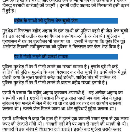
टीमें लगाई गई हैं। परोक्ष और अपरोक्ष रूप से जो भी गैंग का सहयोगी है। उनके
विरुद्ध प्रभावी कार्रवाई की जाएगी। इनामी वहीद अहमद की गिरफ्तारी इसी क्रम
में हुई है।
वहीद के साथी को पुलिस भेज चुकी जेल
मुठभेड़ में गिरफ्तार वहीद अहमद के एक साथी को पुलिस पहले ही जेल भेज चुकी
है। इस पर भी अतीक अहमद गैंग का सहयोग करने के आरोप थे। पुलिस व
प्रशासन ने घर पर बुल्डोजर भी चलाया था। एसपी ने बताया कि कुछ दिन पूर्व
अलीगंज निवासी रफीकुस्समद को पुलिस ने गिरफ्तार कर जेल भेज दिया है।
पैर में गोली लगने की छठवां मामला
पुलिस मुठभेड़ में पैर में गोली लगने का छठवां मामला है। इसके पूर्व भी कई
शातिरों को पुलिस मुठभेड़ के बाद गिरफ्तार कर जेल चुकी है। इनमें बबेरू में हुई
दोहरी हत्या के मुख्य आरोपी समेत कई डकैती, शातिर चोर भी शामिल रहे।
पुलिस मुठभेड़ में पैर में गोली लगने से घायल वहीद छठवां इनामी है।
एसपी ने बताया कि वहीद अहमद कुख्यात अपराधी है। यह अतीक अहमद का
सहयोगी रहा है। एसपी ने बताया कि कुछ साल पहले जब बांदा जेल में गुड्डू
मुस्लिम एक मामले में जेल में बंद था तो वह उसे हर तरह का सहयोग उपलब्ध
कराता था। उससे जेल मिलने जाता था और सुविधाएँ मुहैया कराता था।
एसपी अभिनंदन ने कहा कि हाल ही में इसने एक व्यापारी श्याम गुप्ता से एक लाख
रुपए की रंगदारी माँगी थी। रंगदारी नहीं देने पर जान से मारने की धमकी दी थी।
व्यापारी ने इस संबंध में शिकायत दर्ज कराई। इसके बाद पुलिस उसके ऊपर