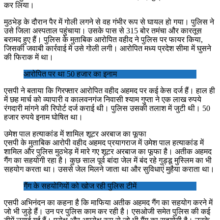
कर लिया।
मुठभेड़ के दौरान पैर में गोली लगने से वह गंभीर रूप से घायल हो गया। पुलिस ने
उसे जिला अस्पताल पहुंचाया। उसके पास से 315 बोर तमंचा और कारतूस
बरामद हुए हैं। पुलिस के मुताबिक आरोपित वहीद ने पुलिस पर फायर किया,
जिसकी जवाबी कार्रवाई में उसे गोली लगी। आरोपित मध्य प्रदेश सीमा में घुसने
की फिराक में था।
आरोपित पर था 50 हजार का इनाम
एसपी ने बताया कि गिरफ्तार आरोपित वहीद अहमद पर कई केस दर्ज हैं। हाल ही
में छह मार्च को व्यापारी व कालवनगंज निवासी श्याम गुप्ता ने एक लाख रुपये
रंगदारी मांगने की रिपोर्ट दर्ज कराई थी। पुलिस उसकी तलाश में जुटी थी। 50
हजार रुपये इनाम घोषित था।
उमेश पाल हत्याकांड में शामिल शूटर अरबाज का फूफा
एसपी के मुताबिक आरोपी वहीद अहमद प्रयागराज में उमेश पाल हत्याकांड में
शामिल और पुलिस मुठभेड़ में मारे गए शूटर अरबाज का फूफा है। अतीक अहमद
गैंग का सहयोगी रहा है। कुछ साल पूर्व बांदा जेल में बंद रहे गुड्डू मुस्लिम का भी
सहयोग करता था। उससे जेल मिलने जाता था और सुविधाएं मुहैया कराता था।
गैंग के सहयोगियों को खोज रही पुलिस टीमें
एसपी अभिनंदन का कहना है कि माफिया अतीक अहमद गैंग का सहयोग करने में
जो भी जुड़े हैं। उन पर पुलिस काम कर रही है। एसओजी समेत पुलिस की कई