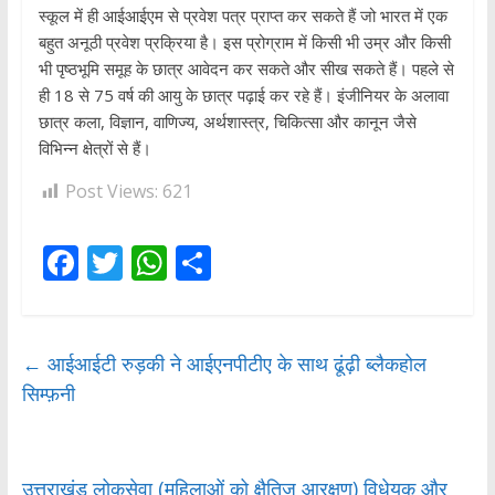
स्कूल में ही आईआईएम से प्रवेश पत्र प्राप्त कर सकते हैं जो भारत में एक
बहुत अनूठी प्रवेश प्रक्रिया है। इस प्रोग्राम में किसी भी उम्र और किसी
भी पृष्ठभूमि समूह के छात्र आवेदन कर सकते और सीख सकते हैं। पहले से
ही 18 से 75 वर्ष की आयु के छात्र पढ़ाई कर रहे हैं। इंजीनियर के अलावा
छात्र कला, विज्ञान, वाणिज्य, अर्थशास्त्र, चिकित्सा और कानून जैसे
विभिन्न क्षेत्रों से हैं।
Post Views:
621
F
T
W
S
ac
w
h
h
e
itt
at
ar
b
er
s
e
←
आईआईटी रुड़की ने आईएनपीटीए के साथ ढूंढ़ी ब्लैकहोल
सिम्फ़नी
o
A
o
p
k
p
उत्तराखंड लोकसेवा (महिलाओं को क्षैतिज आरक्षण) विधेयक और