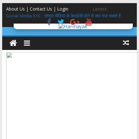
About Us | Contact Us |
Login
Latest:
Social Media KYC : सोशल मीडिया के केवाईसी होने से क्या रुक सकते हैं
अपराध?
इतिहास लेखन में दृष्टि
तीलू रौतेली पुरस्कार 51 हजार से 75 हजार, आंगनबाड़ी कार्यकत्री पुरस्कार 51
हजार से 61 हजार: मुमं धामी
मिलेनियल्स गंवाने वाली कांग्रेस साध पायेगी GEN-Z?
5 स्टार होटल,बासी दूध,फंफूद लगी सब्ज़ियां, शाकाहार-मांसाहार गड्ड-मड्ड….