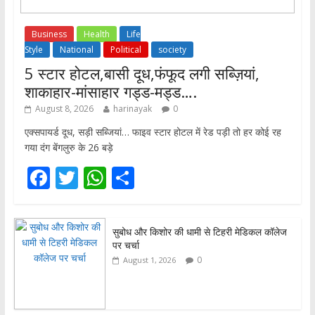
Business
Health
Life
Style
National
Political
society
5 स्टार होटल,बासी दूध,फंफूद लगी सब्ज़ियां,
शाकाहार-मांसाहार गड्ड-मड्ड….
August 8, 2026
harinayak
0
एक्सपायर्ड दूध, सड़ी सब्जियां… फाइव स्टार होटल में रेड पड़ी तो हर कोई रह
गया दंग बेंगलुरु के 26 बड़े
F
T
W
S
ac
w
h
h
e
itt
at
ar
सुबोध और किशोर की धामी से टिहरी मेडिकल कॉलेज
b
er
s
e
पर चर्चा
o
A
0
August 1, 2026
o
p
k
p