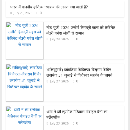
भारत में मानवीय कृत्रिम गर्भाशय की लागत क्या आती है?
b
t
a
h
0
July 29, 2026
o
t
t
a
o
e
s
r
नीट यूजी 2026 उत्तीर्ण हिमाद्री महरा को कैबिनेट
मंत्री गणेश जोशी से सम्मान
k
r
A
e
0
July 28, 2026
p
p
भाकियू(सर्व) कांवडिया चिकित्सा-विश्राम शिविर
लगायेगा 31 जुलाई से जितेश्वर महादेव के सामने
0
July 27, 2026
धामी ने की श्रमिक मेडिकल मोबाइल वैनों का
फ्लैगऑफ
0
July 23, 2026