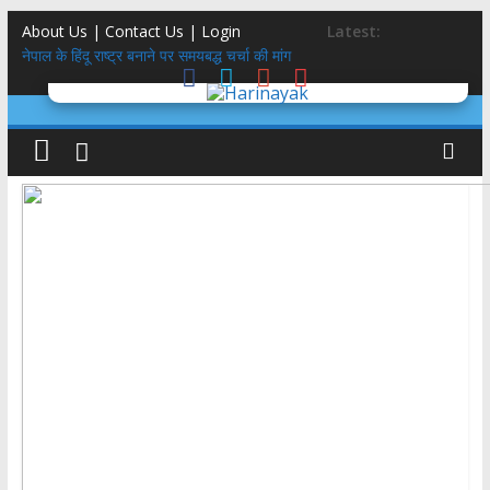
About Us | Contact Us |
Login
Latest:
नेपाल के हिंदू राष्ट्र बनाने पर समयबद्ध चर्चा की मांग
राजस्थान की उप मुख्यमंत्री दिया कुमारी के नाना के नाम पर है देहरादून के ‘राजेंद्र
नगर’ का नाम
तमन्ना मलिक को बुर्के में कांवड़ लाने पर SDM कोर्ट से नोट‍िस, भरे 20-20 हज़ार के
बंधपत्र
पैसे लेकर प्रमोट क‍िया आपत्तिजनक कंटेंट, मार्क जुकरबर्ग ने मांगी माफी
हाथ-कलाई पर ‘ॐ’, महाकाल ….लस्ट जिहाद जाल में फंसी किशोरी मिली,आरोपित
सलमान गायब