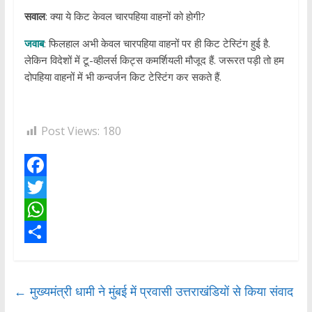
सवाल
: क्या ये किट केवल चारपहिया वाहनों को होगी?
जवाब
: फिलहाल अभी केवल चारपहिया वाहनों पर ही किट टेस्टिंग हुई है.
लेकिन विदेशों में टू-व्हीलर्स किट्स कमर्शियली मौजूद हैं. जरूरत पड़ी तो हम
दोपहिया वाहनों में भी कन्वर्जन किट टेस्टिंग कर सकते हैं.
Post Views:
180
F
a
T
c
w
W
e
i
h
S
b
t
a
h
←
मुख्यमंत्री धामी ने मुंबई में प्रवासी उत्तराखंडियों से किया संवाद
o
t
t
a