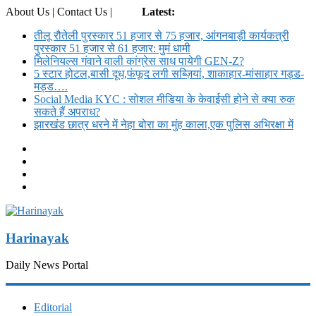
About Us | Contact Us |
Login
Latest:
तीलू रौतेली पुरस्कार 51 हजार से 75 हजार, आंगनबाड़ी कार्यकत्री
पुरस्कार 51 हजार से 61 हजार: मुमं धामी
मिलेनियल्स गंवाने वाली कांग्रेस साध पायेगी GEN-Z?
5 स्टार होटल,बासी दूध,फंफूद लगी सब्ज़ियां, शाकाहार-मांसाहार गड्ड-
मड्ड….
Social Media KYC : सोशल मीडिया के केवाईसी होने से क्या रुक
सकते हैं अपराध?
झारखंड छात्र धरने में नेहा बोरा का मुंह काला,एक पुलिस अभिरक्षा में
Harinayak
Daily News Portal
Editorial